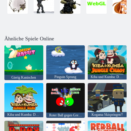
Ähnliche Spiele Online
Pinguin Sprung
Kiba und Kumba: Dschungelchaos
Gierig Kaninchen
Kiba und Kumba: Dschungellauf
Kogama Skispringen!!
Roter Ball gegen Green King