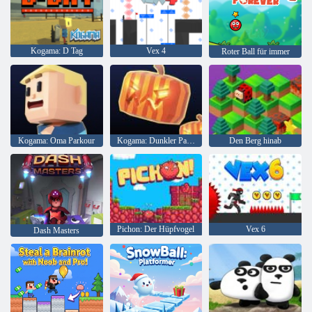
Kogama: D Tag
Vex 4
Roter Ball für immer
Kogama: Oma Parkour
Kogama: Dunkler Parkour
Den Berg hinab
Pichon: Der Hüpfvogel
Vex 6
Dash Masters