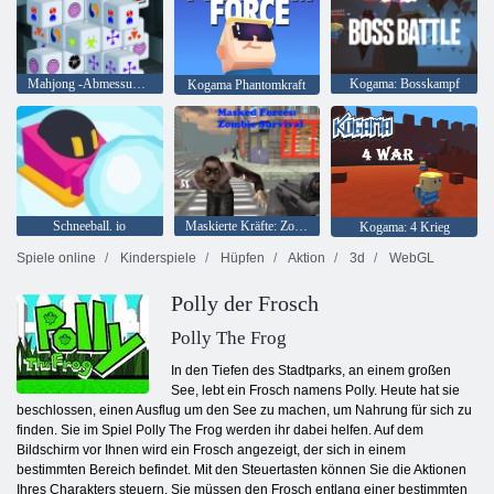
Mahjong -Abmessungen 15 Minuten
Kogama: Bosskampf
Kogama Phantomkraft
Schneeball. io
Maskierte Kräfte: Zombie-Überleben
Kogama: 4 Krieg
Spiele online
Kinderspiele
Hüpfen
Aktion
3d
WebGL
Polly der Frosch
Polly The Frog
In den Tiefen des Stadtparks, an einem großen
See, lebt ein Frosch namens Polly. Heute hat sie
beschlossen, einen Ausflug um den See zu machen, um Nahrung für sich zu
finden. Sie im Spiel Polly The Frog werden ihr dabei helfen. Auf dem
Bildschirm vor Ihnen wird ein Frosch angezeigt, der sich in einem
bestimmten Bereich befindet. Mit den Steuertasten können Sie die Aktionen
Ihres Charakters steuern. Sie müssen den Frosch entlang einer bestimmten