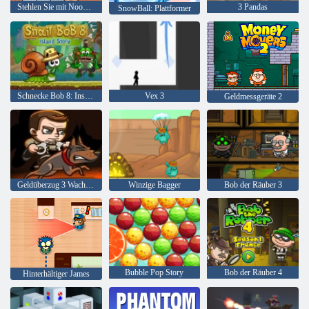
Stehlen Sie mit Noob und Pro einen Brainrot!
3 Pandas
SnowBall: Plattformer
Schnecke Bob 8: Inselgeschichte
Vex 3
Geldmessgeräte 2
Geldüberzug 3 Wachdienst
Winzige Bagger
Bob der Räuber 3
Bubble Pop Story
Bob der Räuber 4
Hinterhältiger James