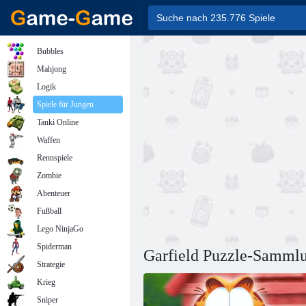
Bubbles
Mahjong
Logik
Spiele für Jungen
Tanki Online
Waffen
Rennspiele
Zombie
Abenteuer
Fußball
Lego NinjaGo
Spiderman
Garfield Puzzle-Samml
Strategie
Krieg
Sniper