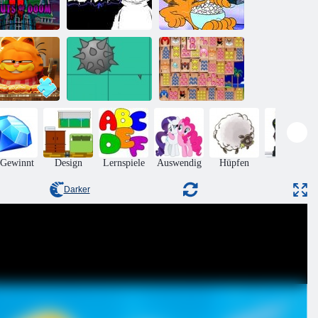
Garfields
gruselige
hnitzeljagd II
Freitagabend
Donuts for
Funkin Ende des
Puzzle: Garfield
Doom
Missbrauchs
Movie Time
zzle: Garfield
Zeichentrick
nd Lasagne
Puzzle
Mahjong Sonic
 Gewinnt
Design
Lernspiele
Auswendig
Hüpfen
Aktion
Darker