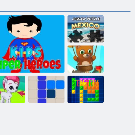
Puzzle Mexiko
Bubble Shooter
endlos
bble Gemes -
3 Gewinnt
Kinder Superhelden
1212!
Ten Trix