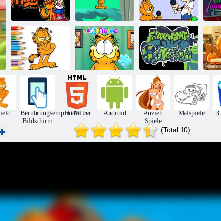
Funkin' On a
FNF: Garfield
Sc
Monday mit
Mystisches
Monday Funkin
Garfield the cat
Waldabenteuer
'
Malbuch:
Garfield
Puzzle: Garfield-
Fnf vs.
Pu
Hamburger
Bild
Gorefield
u
ield
Berührungsempfindlicher
HTML5
Android
Anzieh
Malspiele
3
Bildschirm
Spiele
(Total 10)