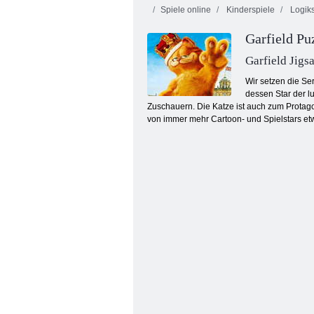
Spiele online
Kinderspiele
Logiks
Garfield P
Garfield Jigs
Wir setzen die Se
dessen Star der lu
Zuschauern. Die Katze ist auch zum Protagon
Wheely 5
von immer mehr Cartoon- und Spielstars etw