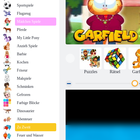
Sportspiele
Flugzeug
Mädchen Spiele
Pferde
My Little Pony
Anzieh Spiele
Barbie
Kochen
Friseur
Puzzles
Rätsel
Garf
Malspiele
Schminken
Gefroren
Garfield
Farbige Blöcke
Dinosaurier
Abenteuer
Zu Zweit
Feuer und Wasser