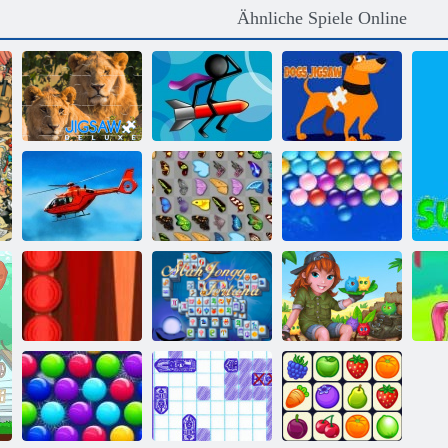
Ähnliche Spiele Online
Stickman-
Jigsaw Deluxe
Stichsäge
Hundepuzzle
Schmetterlings
Hubschrauberpuzzle
Kyodai
Endlose Bubbles
Backgammon
Mahjong
Bu
Classic
Fortuna
Tabby -Insel