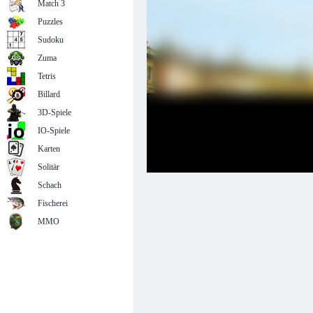
Match 3
Puzzles
Sudoku
Zuma
Tetris
Billard
3D-Spiele
IO-Spiele
Karten
Solitär
Schach
Fischerei
MMO