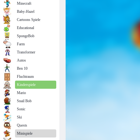
Minecraft
Baby-Hazel
Cartoons Spiele
Educational
SpongeBob
Farm
Transformer
Autos
Ben 10
Fluchtraum
Kinderspiele
Mario
Snail Bob
Sonic
Ski
Quests
Minispiele