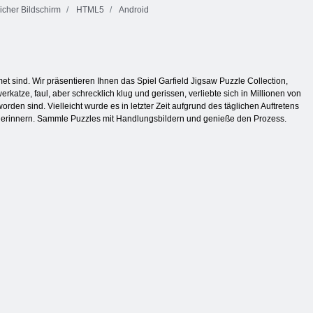
cher Bildschirm
HTML5
Android
et sind. Wir präsentieren Ihnen das Spiel Garfield Jigsaw Puzzle Collection,
rkatze, faul, aber schrecklich klug und gerissen, verliebte sich in Millionen von
en sind. Vielleicht wurde es in letzter Zeit aufgrund des täglichen Auftretens
de erinnern. Sammle Puzzles mit Handlungsbildern und genieße den Prozess.