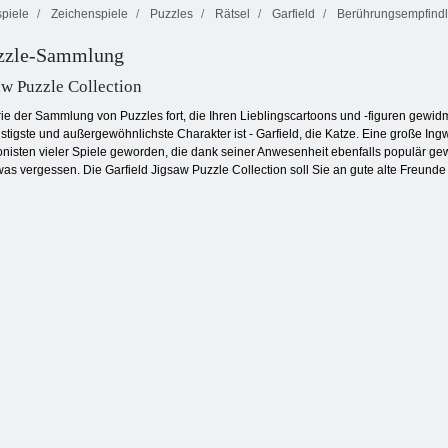
piele
Zeichenspiele
Puzzles
Rätsel
Garfield
Berührungsempfindli
uzzle-Sammlung
Smarty Bubbles
Schiffe
X-Mas
Versenken
Onet Connect
aw Puzzle Collection
rie der Sammlung von Puzzles fort, die Ihren Lieblingscartoons und -figuren gewidm
stigste und außergewöhnlichste Charakter ist - Garfield, die Katze. Eine große Ingwe
isten vieler Spiele geworden, die dank seiner Anwesenheit ebenfalls populär geword
as vergessen. Die Garfield Jigsaw Puzzle Collection soll Sie an gute alte Freun