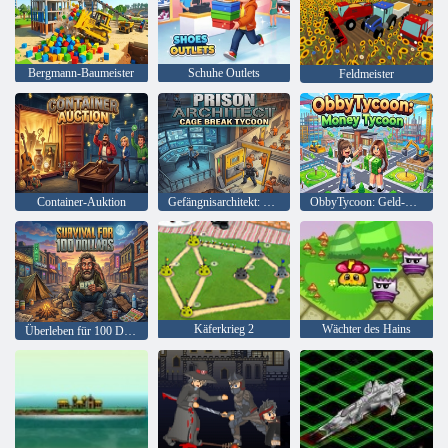
Bergmann-Baumeister
Schuhe Outlets
Feldmeister
Container-Auktion
Gefängnisarchitekt: Cage Break Tycoon
ObbyTycoon: Geld-Tycoon
Käferkrieg 2
Wächter des Hains
Überleben für 100 Dollar