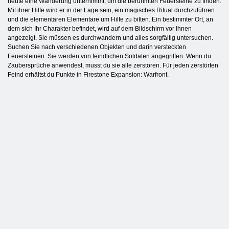
heute eine Wanderung unternimmt, um die berühmten Feuersteine zu finden.
Mit ihrer Hilfe wird er in der Lage sein, ein magisches Ritual durchzuführen
und die elementaren Elementare um Hilfe zu bitten. Ein bestimmter Ort, an
dem sich Ihr Charakter befindet, wird auf dem Bildschirm vor Ihnen
angezeigt. Sie müssen es durchwandern und alles sorgfältig untersuchen.
Suchen Sie nach verschiedenen Objekten und darin versteckten
Feuersteinen. Sie werden von feindlichen Soldaten angegriffen. Wenn du
Zaubersprüche anwendest, musst du sie alle zerstören. Für jeden zerstörten
Feind erhältst du Punkte in Firestone Expansion: Warfront.