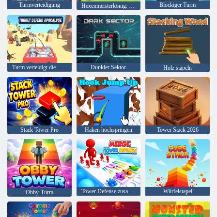
Turmverteidigung
Blockiger Turm
Hexenmeisterkönig: Schlossverteidigung
Turm verteidigt die Apokalypse
Dunkler Sektor
Holz stapeln
Stack Tower Pro
Haken hochspringen
Tower Stack 2026
Tower Defense zusammenführen
Würfelstapel
Obby-Turm