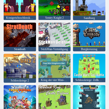
Königreichsschlosskriege
Sentry Knight 2
Sandburg
Stratdeath
StickMan-Verteidigung
Burgkreuzzug
Krieg der vier Mini-Königreiche
Schlosskriege: Zellkampf
Schlosskriege 2