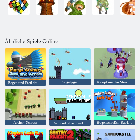
Ähnliche Spiele Online
Vogeljäger
Kampf um den Streichholzmann
Bogen und Pfeil der Bogenschützen zusammenführen
Archer -Schloss
Bogenschießen-Bastionen: Burgenkrieg
Rote und blaue Castlewars