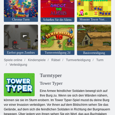
Chroma-Turm
Monster Tower Verteidigung
Schießen Sie die Aliens
Eierbot gegen Zombies
Turmverteidigung 2d
Basisverteidigung
Spiele online
Kinderspiele
Rätsel
Turmverteidigung
Turm
Verteidigung
Turmtyper
Tower Typer
Eine Armee feindlicher Soldaten bewegt sich auf
Ihre Burg zu. Wenn sie sich den Wänden nähern,
können sie sie im Sturm erobern. Im Tower Typer-Spiel musst du deine Burg
vor einer Invasion verteidigen. Vor Ihnen auf dem Bildschirm sehen Sie das
Gelände, auf dem sich die feindlichen Soldaten in Richtung der Burgmauern
bewegen. Über jedem von ihnen sehen Sie ein Wort, das aus Buchstaben