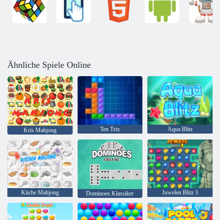
Ähnliche Spiele Online
Ten Trix
Aqua Blitz
Kris Mahjong
Küche Mahjong
Juwelen Blitz 3
Dominoes Klassiker