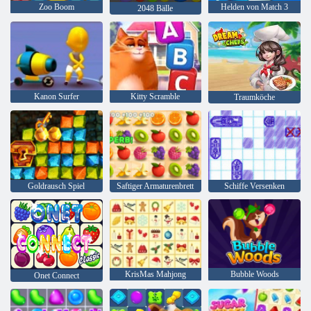
Zoo Boom
Helden von Match 3
2048 Bälle
Kanon Surfer
Kitty Scramble
Traumköche
Goldrausch Spiel
Saftiger Armaturenbrett
Schiffe Versenken
KrisMas Mahjong
Bubble Woods
Onet Connect