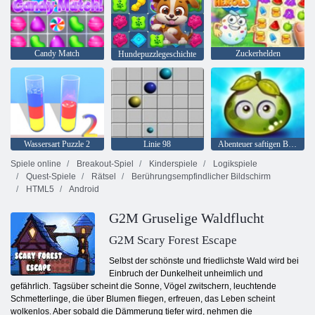
Candy Match
Zuckerhelden
Hundepuzzlegeschichte
Wassersart Puzzle 2
Linie 98
Abenteuer saftigen Beeren
Spiele online
Breakout-Spiel
Kinderspiele
Logikspiele
Quest-Spiele
Rätsel
Berührungsempfindlicher Bildschirm
HTML5
Android
G2M Gruselige Waldflucht
G2M Scary Forest Escape
Selbst der schönste und friedlichste Wald wird bei
Einbruch der Dunkelheit unheimlich und
gefährlich. Tagsüber scheint die Sonne, Vögel zwitschern, leuchtende
Schmetterlinge, die über Blumen fliegen, erfreuen, das Leben scheint
wolkenlos. Aber sobald die Dämmerung tiefer wird, nehmen die