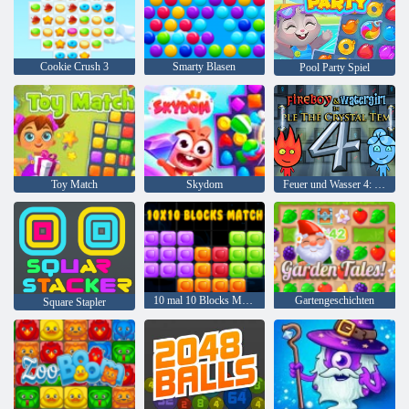
Cookie Crush 3
Smarty Blasen
Pool Party Spiel
Toy Match
Skydom
Feuer und Wasser 4: Kristalltempel
10 mal 10 Blocks Match
Gartengeschichten
Square Stapler