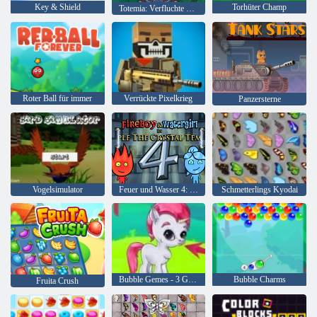
Key & Shield
Torhüter Champ
Totemia: Verfluchte Murmeln
Roter Ball für immer
Verrückte Pixelkrieg
Panzersterne
Vogelsimulator
Feuer und Wasser 4: Kristalltempel
Schmetterlings Kyodai
Bubble Gemes - 3 Gewinnt
Bubble Charms
Fruita Crush