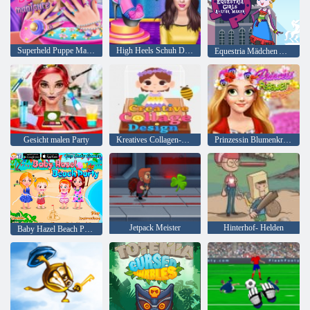
Superheld Puppe Maniküre
High Heels Schuh Designer
Equestria Mädchen Avatar Maker
Gesicht malen Party
Kreatives Collagen-Design
Prinzessin Blumenkrone
Jetpack Meister
Hinterhof- Helden
Baby Hazel Beach Party