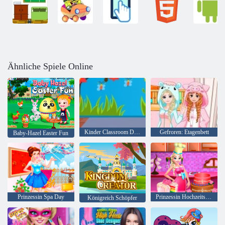
Ähnliche Spiele Online
Kinder Classroom Dekoration
Gefroren: Etagenbett
Baby-Hazel Easter Fun
Prinzessin Spa Day
Prinzessin Hochzeitstorte
Königreich Schöpfer