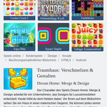
Cookie Crush 2
Farbblöcke
Schmetterlings Kyodai HD
Aqua Blitz
Square Stapler
Saftiger Armaturenbrett
Spiele online
Kinderspiele
Design
Arcade
Berührungsempfindlicher Bildschirm
HTML5
Android
Traumhaus: Verschmelzen &
Gestalten
Dream Home: Merge & Design
Der Charakter des Spiels Dream Home: Merge &
Design arbeitet für ein Unternehmen, das Designs für Luxusimmobilien
entwickelt. Heute hilfst du dem Helden dabei. Vor Ihnen auf dem Bildschirm
sehen Sie ein Haus in einer malerischen Gegend. Sie können jedes seiner