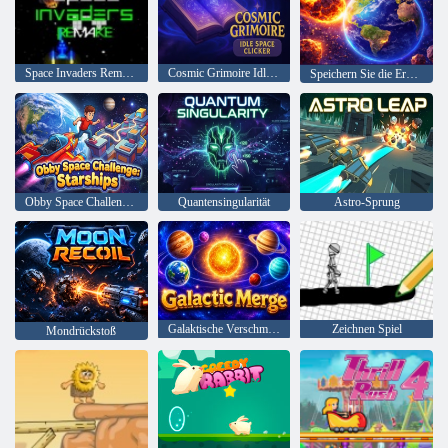
Space Invaders Remake
Cosmic Grimoire Idle Space Clicker
Speichern Sie die Erde 3D
Obby Space Challenge: Raumschiffe
Quantensingularität
Astro-Sprung
Galaktische Verschmelzung
Zeichnen Spiel
Mondrückstoß