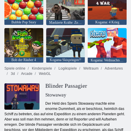
Bubble Pop Story
Kogama: 4 Krieg
Maskierte Kräfte: Zombie-Überleben
Bob der Räuber 4
Kogama Skispringen!!
Kogama: Weihnachtsparkour
Spiele online
Kinderspiele
Logikspiele
Weltraum
Adventures
3d
Arcade
WebGL
Blinder Passagier
Stowaway
Der Held des Spiels Stowaway machte eine
enorme Dummheit, als er beschloss, heimlich das
Schiff zu betreten, das auf eine Expedition zu einem anderen Planeten geht.
Aber was soll man ihm nehmen, denn er ist Reporter und will Aufsehen
erregen. Der blinde Passagier versteckte sich im Gepäckraum und
beschloss, vor den Mitgliedern der Expedition zu erscheinen, als das Schiff