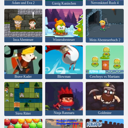
Adam und Eva 2
Nervenkitzel Rush 4
Gierig Kaninchen
Inca Abenteuer
Winterabenteuer
Mein Abenteuerbuch 2
Brave Kader
Blowman
Cowboys vs Martians
Ninja Ranmaru
Goldmine
Streu Ritter