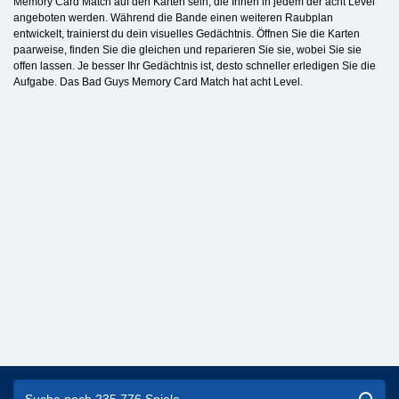
Memory Card Match auf den Karten sein, die Ihnen in jedem der acht Level
angeboten werden. Während die Bande einen weiteren Raubplan
entwickelt, trainierst du dein visuelles Gedächtnis. Öffnen Sie die Karten
paarweise, finden Sie die gleichen und reparieren Sie sie, wobei Sie sie
offen lassen. Je besser Ihr Gedächtnis ist, desto schneller erledigen Sie die
Aufgabe. Das Bad Guys Memory Card Match hat acht Level.