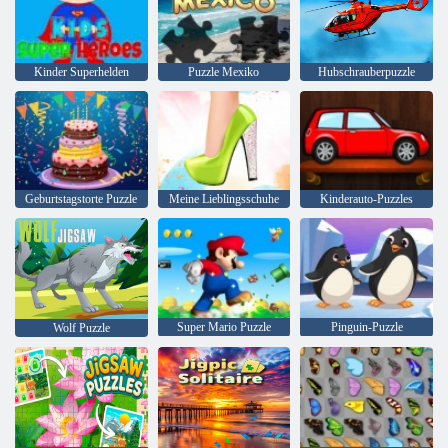
Kinder Superhelden
Puzzle Mexiko
Hubschrauberpuzzle
Geburtstagstorte Puzzle
Meine Lieblingsschuhe
Kinderauto-Puzzles
Super Mario Puzzle
Pinguin-Puzzle
Wolf Puzzle