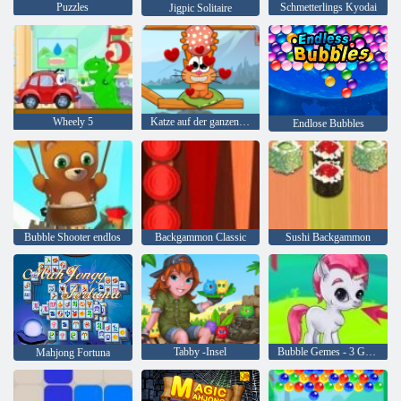
Puzzles
Schmetterlings Kyodai
Jigpic Solitaire
Wheely 5
Katze auf der ganzen Welt - Alpenseen
Endlose Bubbles
Bubble Shooter endlos
Backgammon Classic
Sushi Backgammon
Tabby -Insel
Bubble Gemes - 3 Gewinnt
Mahjong Fortuna