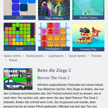
1212!
Bubble Charms
Magic Mahjong
11x11
Puddingland 2
Seemann Pop
Spiele online
Kinderspiele
Logikspiele
Quest-Spiele
Puzzles
Rätsel
Rette die Ziege 2
Rescue The Goat 2
Hilf dem unglücklichen Polizisten bei seiner Arbeit.
Das Mädchen bat ihn, ihre Ziege zu finden, die von
der Lichtung verschwunden war. Der Polizist scheint nicht zu wissen, wo er
nach dem Tier suchen soll, aber wenn Sie das Spiel Rescue The Goat 2
betreten, finden Sie schnell eine Cola. Sie ist gesund und munter, aber
jemand hat sie an einen Pflock gefesselt. Offenbar hat sich das Tier von