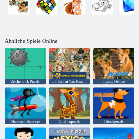
Ähnliche Spiele Online
Zeichentrick Puzzle
Jumbo Jan Van Haasteren
Jigsaw Deluxe
Stickman-Stichsäge
Hundepuzzle
Giraffenpuzzle