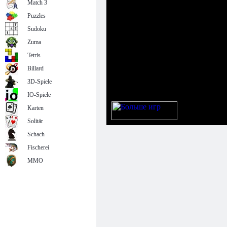
Match 3
Puzzles
Sudoku
Zuma
Tetris
Billard
3D-Spiele
IO-Spiele
Karten
Solitär
Schach
Fischerei
MMO