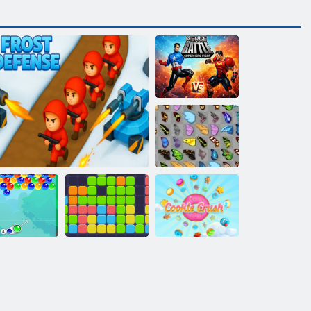
Merge Battle
Superhelden-
Kampf
Schmetterlings
Kyodai
bble Charms
Frostverteidigung
11x11
Cookie Crush 2