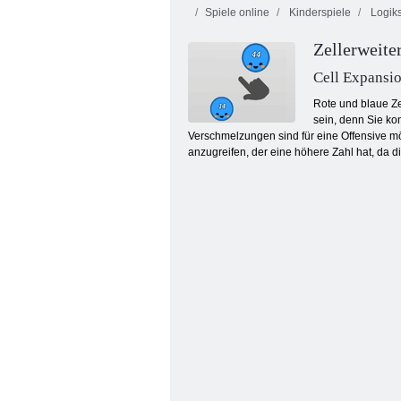
Spiele online
Kinderspiele
Logiks
Zellerweite
Cell Expansi
Rote und blaue Ze
sein, denn Sie ko
Verschmelzungen sind für eine Offensive mö
Kris Mahjong
anzugreifen, der eine höhere Zahl hat, da di