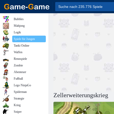
Bubbles
Mahjong
Logik
Spiele für Jungen
Tanki Online
Waffen
Rennspiele
Zombie
Abenteuer
Fußball
Lego NinjaGo
Spiderman
Zellerweiterungskrieg
Strategie
Krieg
Sniper