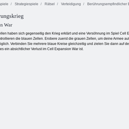
piele
Strategiespiele
Rätsel
Verteidigung
Berührungsempfindlicher B
rungskrieg
Smarty Bubbles
Schiffe
Ten Trix
X-Mas
Versenken
on War
llen haben sich gegenseitig den Krieg erklärt und eine Versöhnung im Spiel Cell E
ntrollieren die blauen Zellen. Erobere zuerst die grauen Zellen, um deine Armee a
glich. Verbinden Sie mehrere blaue Kreise gleichzeitig und zielen Sie dann auf de
es ein absichtlicher Verlust im Cell Expansion War ist.