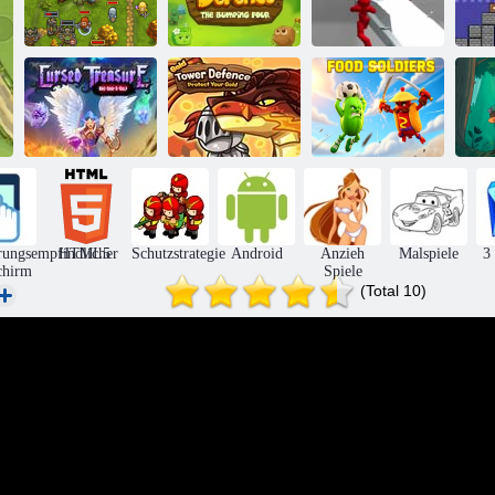
Kampfsimulator:
Guns n Glory
Elf -
Counter
Helden
Verteidigung
Stickman
Ja
Verfluchter
Verteidigung des
Schatz 1½
Goldturms
Lebensmittelsoldaten
Bog
rungsempfindlicher
HTML5
Schutzstrategie
Android
Anzieh
Malspiele
3
chirm
Spiele
(Total 10)