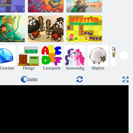
Eroberung des
König-Rugni-
nissary Tower
Turms
Turmschwarm
Ehrfürchtig
Monster Tower
enschützenverteidigung
Eroberung
Verteidigung
 Gewinnt
Design
Lernspiele
Auswendig
Hüpfen
Puzzles
Darker