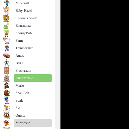
Minecraft
Baby-Hazel
Cartoons Spiele
Educational
SpongeBob
Farm
Transformer
Autos
Ben 10
Fluchtraum
Kinderspiele
Mario
Snail Bob
Sonic
Ski
Quests
Minispiele