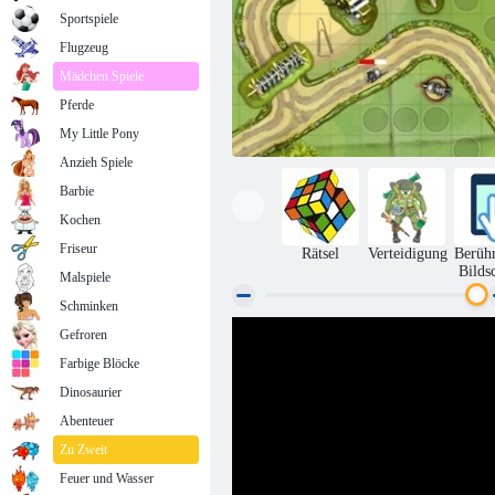
Sportspiele
Flugzeug
Mädchen Spiele
Pferde
My Little Pony
Anzieh Spiele
Barbie
Kochen
Friseur
Rätsel
Verteidigung
Berüh
Bilds
Malspiele
Schminken
Gefroren
Spielzeugverteidigung
Farbige Blöcke
Dinosaurier
Abenteuer
Zu Zweit
Feuer und Wasser