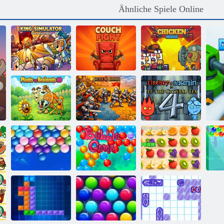
Ähnliche Spiele Online
Königssimulator
Couch-Kampf
Hühnerfusion
Feuer und
Pflanzen gegen
Schlacht der
Wasser 4:
Brainrots 2D
Banner
Kristalltempel
Bubble Gemes -
Saftiger
Endlose Bubbles
3 Gewinnt
Armaturenbrett
Bu