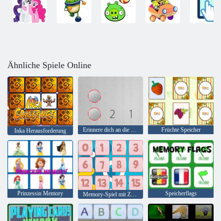
Ähnliche Spiele Online
Erinnere dich an die Zahlen
Früchte Speicher
Inka Herausforderung
Prinzessin Memory
Speicherflags
Memory-Spiel mit Zahlen