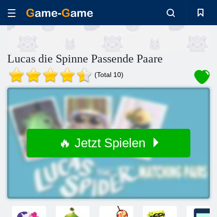
Lucas die Spinne Passende Paare
(Total 10)
🔥 Jetzt Spielen