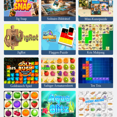
Jig Snap
Solitaire-Bildrätsel
Mini-Kunstpuzzle
JigRot
Flaggen-Puzzle
Kris Mahjong
Saftiger Armaturenbrett
Ten Trix
Goldrausch Spiel