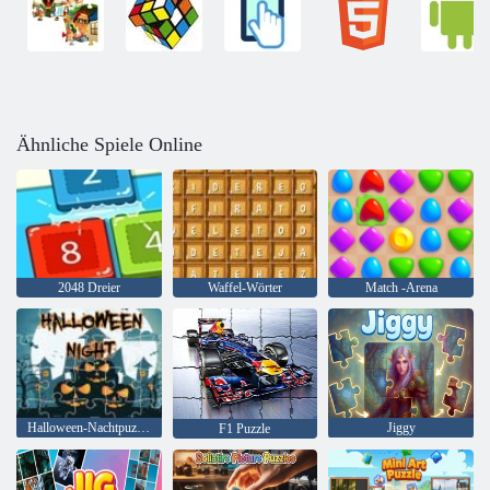
Ähnliche Spiele Online
2048 Dreier
Waffel-Wörter
Match -Arena
Halloween-Nachtpuzzle
Jiggy
F1 Puzzle