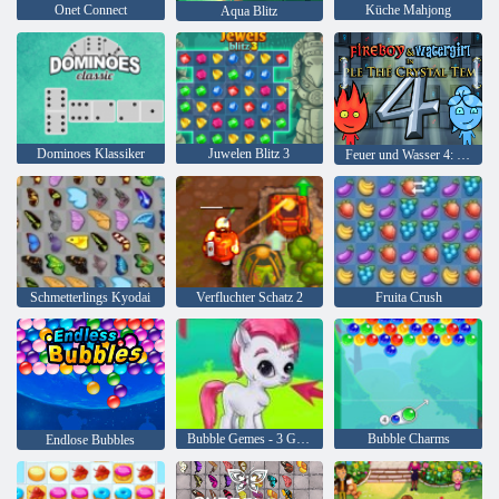
Onet Connect
Küche Mahjong
Aqua Blitz
Dominoes Klassiker
Juwelen Blitz 3
Feuer und Wasser 4: Kristalltempel
Schmetterlings Kyodai
Verfluchter Schatz 2
Fruita Crush
Bubble Gemes - 3 Gewinnt
Bubble Charms
Endlose Bubbles