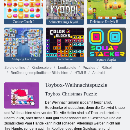
Cookie Crush 2
Delicious: Emily's Home, Sweet Home
Schmetterlings Kyodai HD
Mahjong Fortuna
Farbblöcke
Square Stapler
Spiele online
Kinderspiele
Logikspiele
Puzzles
Rätsel
Berührungsempfindlicher Bildschirm
HTML5
Android
Toybox-Weihnachtspuzzle
Toybox Christmas Puzzle
Der Weihnachtsmann ist damit beschäftigt,
Geschenke einzupacken, denn die Zeit wird knapp
und Weihnachten steht vor der Tür. Alle Helfer sind auf Trab und arbeiten
unermüdlich, aber dieses Jahr gibt es besonders viele Geschenke und ein
zusätzliches Paar Hände kann nicht schaden. Allerdings werden nicht nur
Ihre Hände, sondern auch Ihr Kopf benötigt, denn Spielsachen und