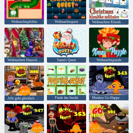
Weihnachtspfeifen
Weihnachtsquest
Weihnachten Klondike Solitaire
Weihnachten Hausreinigung
Santa's Quest
Weihnachtspuzzle
Finde das Insekt
Monkey Go Happy Stage 343,
Affe geht glücklich Stufe 295