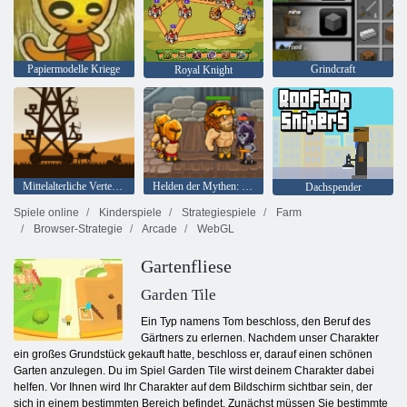
Papiermodelle Kriege
Grindcraft
Royal Knight
Mittelalterliche Verteidigung Z
Helden der Mythen: Krieger der Götter
Dachspender
Spiele online
Kinderspiele
Strategiespiele
Farm
Browser-Strategie
Arcade
WebGL
Gartenfliese
Garden Tile
Ein Typ namens Tom beschloss, den Beruf des
Gärtners zu erlernen. Nachdem unser Charakter
ein großes Grundstück gekauft hatte, beschloss er, darauf einen schönen
Garten anzulegen. Du im Spiel Garden Tile wirst deinem Charakter dabei
helfen. Vor Ihnen wird Ihr Charakter auf dem Bildschirm sichtbar sein, der
sich in einem bestimmten Bereich befindet. Zunächst müssen Sie bestimmte