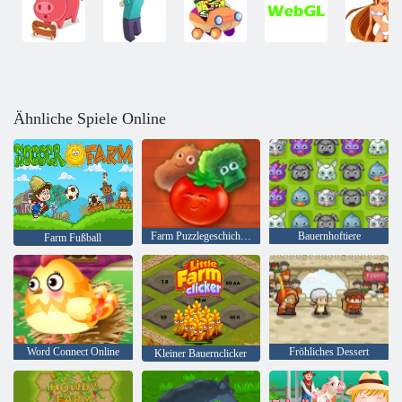
Ähnliche Spiele Online
Farm Puzzlegeschichte 2
Bauernhoftiere
Farm Fußball
Word Connect Online
Fröhliches Dessert
Kleiner Bauernclicker