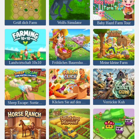
Grüß dich Farm
Wolfs-Simulator
Baby Hazel Farm Tour
Landwirtschaft 10x10
Fröhliches Bauernhof-Felder-Puzzle
Meine kleine Farm
Klicken Sie auf den Bauernhof
Verrückte Kuh
Sheep Escape: Sortierherausforderung auf dem Bauernhof