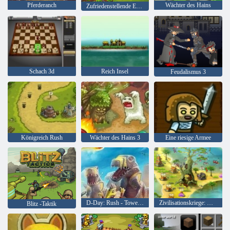
Pferderanch
Wächter des Hains
Zufriedenstellende Ernte
Schach 3d
Reich Insel
Feudalismus 3
Königreich Rush
Wächter des Hains 3
Eine riesige Armee
D-Day: Rush - Tower Defense
Zivilisationskriege: Meisterausgabe
Blitz -Taktik