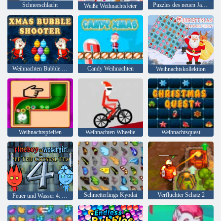
Schneeschlacht
Puzzles des neuen Jahres
Weiße Weihnachtsfeier
Weihnachten Bubble Shooter
Candy Weihnachten
Weihnachtskollektion
Weihnachtspfeifen
Weihnachten Wheelie
Weihnachtsquest
Schmetterlings Kyodai
Verfluchter Schatz 2
Feuer und Wasser 4: Kristalltempel