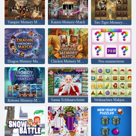
Vampire Memory Match
Katzen-Memory-Match
Tier-Tiger-Memory-Match
Dragon Memory Match
Chicken Memory Match
Neu nummerieren
Santas Echthaarschnitte
Weihnachten Mahjong Connect Paare
Roboter-Memory-Match