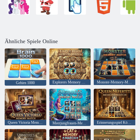
Ähnliche Spiele Online
Explorers Memory Match
Monster-Memory-Match
Gehirn 1000
Queen Victoria Memory Match
Erinnerungsspiel Königin Nofretete
Meerjungfrauen-Memory-Match