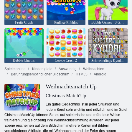
Fruita Crush
Bubble Gemes - 3 Gewinnt
Endlose Bubbles
Bubble Charms
Cookie Crush 2
Schmetterlings Kyodai HD
Spiele online
Kinderspiele
Auswendig
Weihnachten
Berührungsempfindlicher Bildschirm
HTML5
Android
Weihnachtsmatch Up
Chistmas Match'Up
Ein gutes Gedächtnis ist in jeder Situation und
jedem Beruf sehr wichtig und nützlich, und im Spiel
Chistmas Match'Up können Sie es auf spielerische und mühelose Weise
trainieren und gleichzeitig Ihre Weihnachtsstimmung aufladen. Auf jeder
Ebene erscheinen auf dem Bildschirm mehrere Karten mit Bildern
verschiedener Attribute, die mit Weihnachten und der Feier des neuen