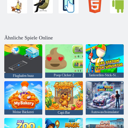
Ähnliche Spiele Online
Poop Clicker 2
Tankstellen-Stick-Simulator
Flughafen buzz
Meine Bäckerei
Autowaschsimulator
Capi-Bar