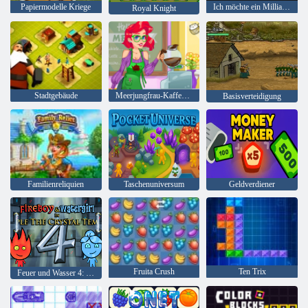
Papiermodelle Kriege
Ich möchte ein Milliardär 2 sein 2
Royal Knight
Stadtgebäude
Meerjungfrau-Kaffee-Shop
Basisverteidigung
Familienreliquien
Taschenuniversum
Geldverdiener
Fruita Crush
Ten Trix
Feuer und Wasser 4: Kristalltempel