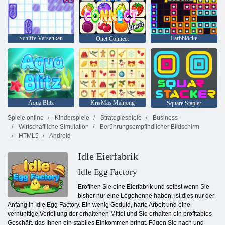
Schiffe Versenken
Farbblöcke
Onet Connect
Aqua Blitz
KrisMas Mahjong
Square Stapler
Spiele online
Kinderspiele
Strategiespiele
Business
Wirtschaftliche Simulation
Berührungsempfindlicher Bildschirm
HTML5
Android
Idle Eierfabrik
Idle Egg Factory
Eröffnen Sie eine Eierfabrik und selbst wenn Sie
bisher nur eine Legehenne haben, ist dies nur der
Anfang in Idle Egg Factory. Ein wenig Geduld, harte Arbeit und eine
vernünftige Verteilung der erhaltenen Mittel und Sie erhalten ein profitables
Geschäft, das Ihnen ein stabiles Einkommen bringt. Fügen Sie nach und