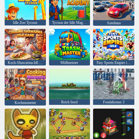
Idle Zoo Tycoon
Tycoon der Idle Magic Academy
Autohaus
Koch-Shawarma-Idle-Spiel
Müllmeister
Tiny Sports Empire im Leerlauf
Reich Insel
Feudalismus 3
Kochmomente