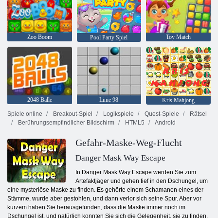
Zoo Boom
Toy Match
Pool Party Spiel
2048 Bälle
Linie 98
Kris Mahjong
Spiele online
Breakout-Spiel
Logikspiele
Quest-Spiele
Rätsel
Berührungsempfindlicher Bildschirm
HTML5
Android
Gefahr-Maske-Weg-Flucht
Danger Mask Way Escape
In Danger Mask Way Escape werden Sie zum
Artefaktjäger und gehen tief in den Dschungel, um
eine mysteriöse Maske zu finden. Es gehörte einem Schamanen eines der
Stämme, wurde aber gestohlen, und dann verlor sich seine Spur. Aber vor
kurzem haben Sie herausgefunden, dass die Maske immer noch im
Dschungel ist, und natürlich konnten Sie sich die Gelegenheit, sie zu finden,