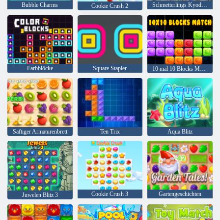
Bubble Charms
Schmetterlings Kyodai HD
Cookie Crush 2
Farbblöcke
Square Stapler
10 mal 10 Blocks Match
Saftiger Armaturenbrett
Ten Trix
Aqua Blitz
Cookie Crush 3
Gartengeschichten
Juwelen Blitz 3