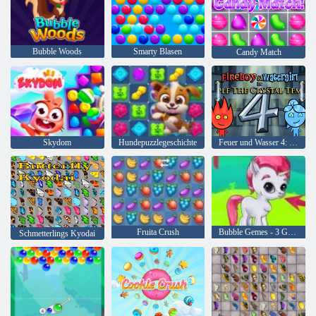
Bubble Woods
Smarty Blasen
Candy Match
Skydom
Hundepuzzlegeschichte
Feuer und Wasser 4: Kristalltempel
Fruita Crush
Bubble Gemes - 3 Gewinnt
Schmetterlings Kyodai