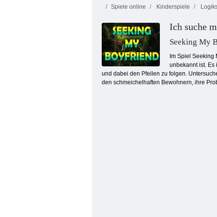
Spiele online
Kinderspiele
Logiks
Ich suche m
Seeking My B
Im Spiel Seeking
unbekannt ist. Es
und dabei den Pfeilen zu folgen. Untersuc
Schmetterlings Kyodai
den schmeichelhaften Bewohnern, ihre Prob