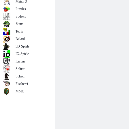
Match 3
Puzzles
Sudoku
Zuma
Tetris
Billard
3D-Spiele
IO-Spiele
Karten
Solitär
Schach
Fischerei
MMO