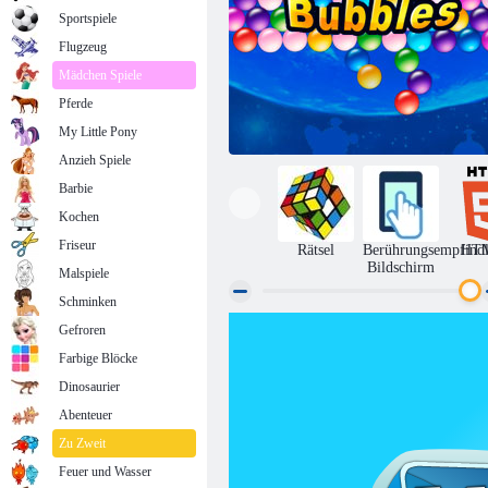
Sportspiele
Flugzeug
Mädchen Spiele
Pferde
My Little Pony
Anzieh Spiele
Barbie
Kochen
Friseur
Rätsel
Berührungsempfindl
HT
Bildschirm
Malspiele
Schminken
Gefroren
Endlose Bubbles
Farbige Blöcke
Dinosaurier
Abenteuer
Zu Zweit
Feuer und Wasser