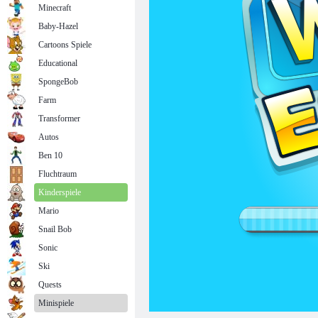
Minecraft
Baby-Hazel
Cartoons Spiele
Educational
SpongeBob
Farm
Transformer
Autos
Ben 10
Fluchtraum
Kinderspiele
Mario
Snail Bob
Sonic
Ski
Quests
Minispiele