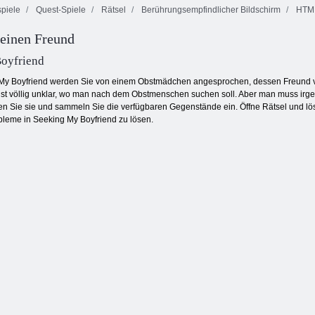
piele
Quest-Spiele
Rätsel
Berührungsempfindlicher Bildschirm
HTM
einen Freund
Schach gegen
Computer
11x11
Match -Arena
oyfriend
 My Boyfriend werden Sie von einem Obstmädchen angesprochen, dessen Freund ver
 ist völlig unklar, wo man nach dem Obstmenschen suchen soll. Aber man muss ir
hen Sie sie und sammeln Sie die verfügbaren Gegenstände ein. Öffne Rätsel und l
leme in Seeking My Boyfriend zu lösen.