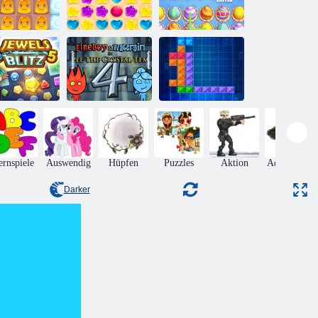
Mahjong Sweet
Süßigkeiten
Connection
uddingland 2
Regen 5
Ostern
Feuer und
Wasser 4:
welen Blitz 5
Kristalltempel
Ten Trix
ernspiele
Auswendig
Hüpfen
Puzzles
Aktion
Adventures
Darker