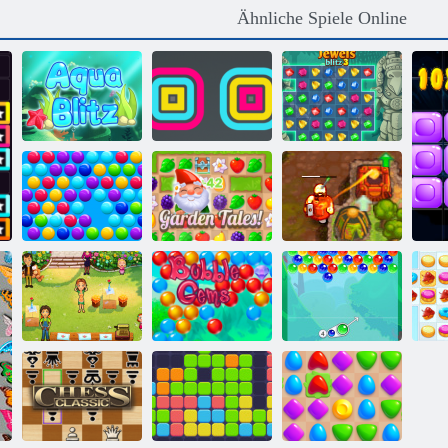
Ähnliche Spiele Online
Aqua Blitz
Square Stapler
Juwelen Blitz 3
Verfluchter
Smarty Blasen
Gartengeschichten
Schatz 2
Delicious:
Emily's Home,
Bubble Gemes -
Sweet Home
3 Gewinnt
Bubble Charms
Co