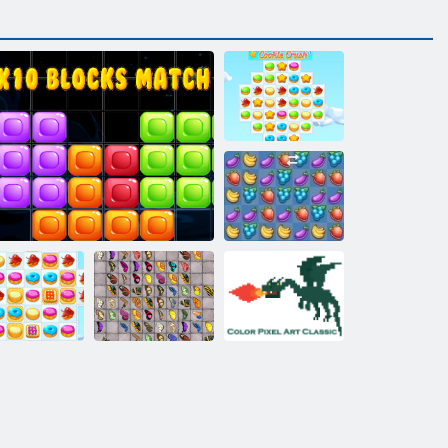
Cookie Crush 3
Fruita Crush
Schmetterlings
Color Pixel Art
okie Crush 2
10 mal 10 Blocks Match
Kyodai HD
Classic Classic