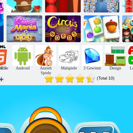
Bubble Shooter
Backgammon
Mahjong
endlos
Classic
Fortuna
P
Zirkuswörter:
Magisches
Happy Farm die
Würfel Manie
Puzzle
Ernte
Ju
icher
ML5
Android
Anzieh
Malspiele
3 Gewinnt
Design
L
Spiele
(Total 10)