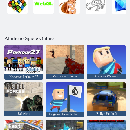
Ähnliche Spiele Online
Verrückte Schütze
Kogama Wipeout
Kogama: Parkour 27
Rebellen
Rallye Punkt 6
Kogama: Erreich die Flagge