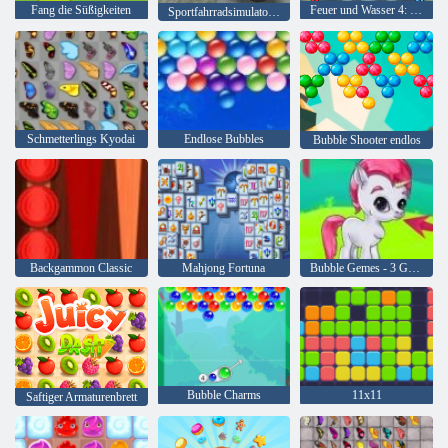
Fang die Süßigkeiten
Feuer und Wasser 4: Kristalltempel
Sportfahrradsimulator Drift 3d
Schmetterlings Kyodai
Endlose Bubbles
Bubble Shooter endlos
Backgammon Classic
Mahjong Fortuna
Bubble Gemes - 3 Gewinnt
Bubble Charms
11x11
Saftiger Armaturenbrett