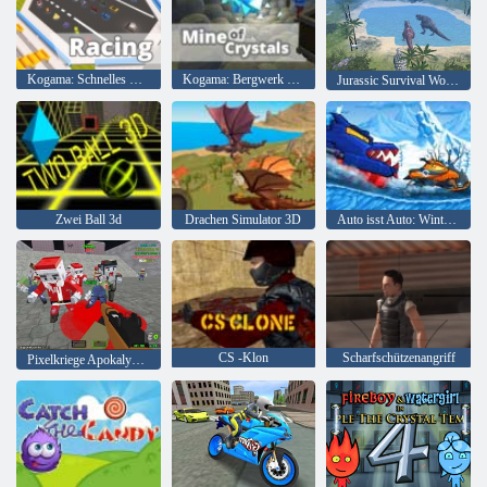
Kogama: Schnelles Rennen
Kogama: Bergwerk der Kristalle
Jurassic Survival World der Dinosaurier
Zwei Ball 3d
Drachen Simulator 3D
Auto isst Auto: Winterabenteuer
CS -Klon
Scharfschützenangriff
Pixelkriege Apokalypse Zombie