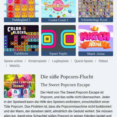
Puddingland 2
Schmetterlings Kyodai HD
Cookie Crush 2
Farbblöcke
Square Stapler
Match -Arena
Spiele online
Kinderspiele
Logikspiele
Quest-Spiele
Rätsel
WebGL
Die süße Popcorn-Flucht
The Sweet Popcorn Escape
Der Held von The Sweet Popcorn Escape ist
Popcorn, und das sollte nicht überraschen. Jeder
in der Spielwelt kann die Hilfe des Spielers einfordern, einschließlich einer
Tüte Popcorn. Das Problem ist, dass die Popcornmaschine nicht funktioniert
und der Mann, der daneben steht, allmählich die Geduld verliert. Sie müssen
alles tun, damit eine Schachtel süßes Popcorn in seinen Händen landet und