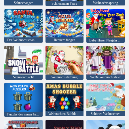
Schneebagger
Weihnachtssprung
Schneemann Paare
Der Weihnachtsmann rennt und springt
Rentiere fangen
Baby-Hazel Neujahr Bash
Schneeschlacht
Weihnachtsfärbung
Weiße Weihnachtsfeier
Weihnachten Bubble Shooter
Schönes Weihnachten
Puzzles des neuen Jahres