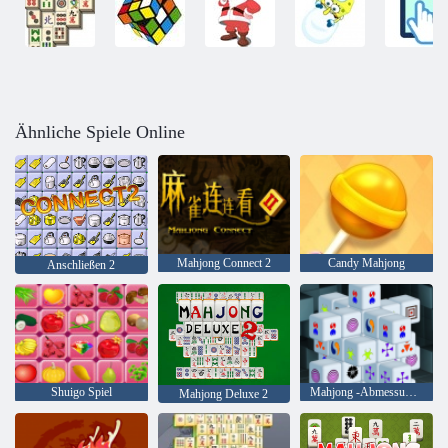
Ähnliche Spiele Online
Mahjong Connect 2
Candy Mahjong
Anschließen 2
Shuigo Spiel
Mahjong -Abmessungen 15 Minuten
Mahjong Deluxe 2