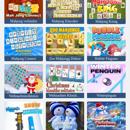
Mahjong verbinden
Mahjong Klassiker
Mahjong König
Mahjong Connect
Zoo Mahjongg Deluxe
Bubble Pinguine
Weihnachten Klondike Solitaire
Winterpinguin
Weihnachtskollektion