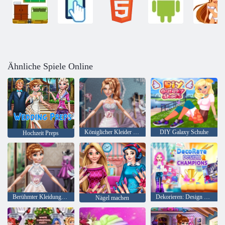
Ähnliche Spiele Online
Königlicher Kleider Designer
DIY Galaxy Schuhe
Hochzeit Preps
Berühmter Kleidungsdesigner
Dekorieren: Design Champions
Nägel machen