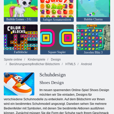
Bubble Gemes - 3 Gewinnt
Bubble Charms
Saftiger Armaturenbrett
Farbblöcke
Square Stapler
Juwelen Blitz 3
Spiele online
Kinderspiele
Design
Berührungsempfindlicher Bildschirm
HTML5
Android
Schuhdesign
Shoes Design
Im neuen spannenden Online-Spiel Shoes Design
möchten wir Sie einladen, Designs für
verschiedene Schuhmodelle zu entwickeln. Auf dem Bildschirm vor Ihnen
wird ein bestimmtes Schuhmodell angezeigt. Daneben sehen Sie mehrere
Bedienfelder mit Symbolen, mit denen Sie bestimmte Aktionen ausführen
können. Zunächst müssen Sie die Form der Schuhe nach Ihrem Geschmack