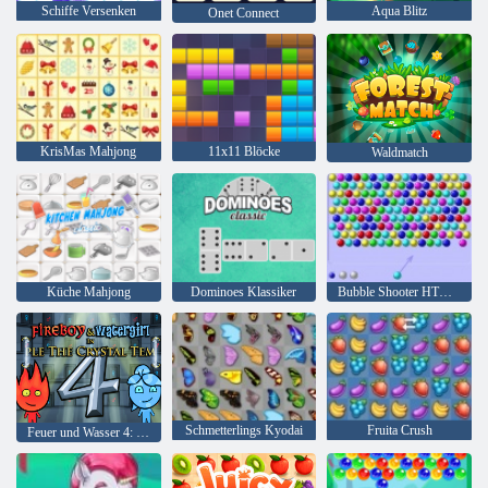
Schiffe Versenken
Aqua Blitz
Onet Connect
KrisMas Mahjong
11x11 Blöcke
Waldmatch
Küche Mahjong
Dominoes Klassiker
Bubble Shooter HTML5
Schmetterlings Kyodai
Fruita Crush
Feuer und Wasser 4: Kristalltempel