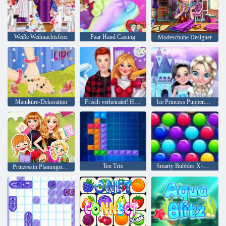
Weiße Weihnachtsfeier
Paar Hand Casting
Modeschuhe Designer
Maniküre-Dekoration
Frisch verheiratet! Home Deco
Ice Princess Puppenhaus
Ten Trix
Smarty Bubbles X-Mas
Prinzessin Planungstagebücher