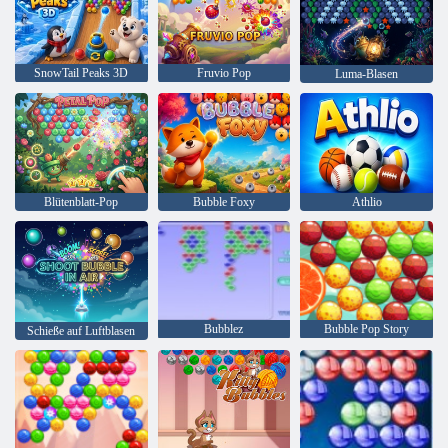
SnowTail Peaks 3D
Fruvio Pop
Luma-Blasen
Blütenblatt-Pop
Bubble Foxy
Athlio
Bubblez
Bubble Pop Story
Schieße auf Luftblasen