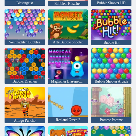
Blasengeist
Bubble Shooter HD
Bubbles: Kätzchen
Weihnachten Bubbles
Affe Bubble Shooter
Bubble Hit
Bubble: Drachen
Magischer Blasenschütze
Bubble Shooter Arcade
Red and Green 2
Pomme Pomme
Amigo Pancho