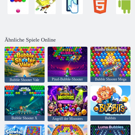
Ähnliche Spiele Online
Pixel-Bubble-Shooter
Bubble Shooter Mega
Bubble Shooter Vale
Bubble Shooter X
Bubbits
Angriff der Moosters