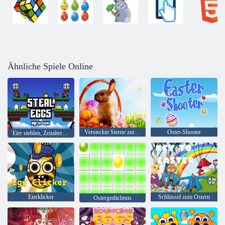
Ähnliche Spiele Online
Versteckte Sterne zur Osterzeit
Oster-Shooter
Eier stehlen, Zeitalter der Waffen
Eierklicker
Schlüssel zum Ostern
Ostergedächtnis