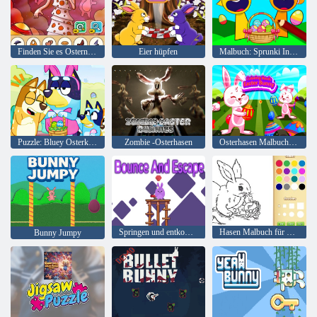
Finden Sie es Ostern heraus
Eier hüpfen
Malbuch: Sprunki Incredibox Ostern
Puzzle: Bluey Osterkleid
Zombie -Osterhasen
Osterhasen Malbuchbuch
Springen und entkommen
Hasen Malbuch für Kinder
Bunny Jumpy