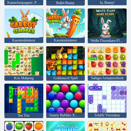
Kaninchenpuppen -Puzzles für Kinder
Ja, Bunny!
Bullet Bunny
Karottenkletterer
Karottenkletterer
Weiße Flusenhase-Flucht
Kris Mahjong
Goldrausch Spiel
Saftiger Armaturenbrett
Smarty Bubbles X-Mas
Schiffe Versenken
Ten Trix