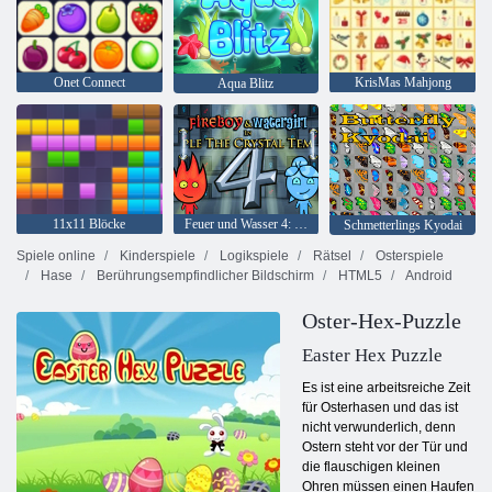
Onet Connect
KrisMas Mahjong
Aqua Blitz
11x11 Blöcke
Feuer und Wasser 4: Kristalltempel
Schmetterlings Kyodai
Spiele online
Kinderspiele
Logikspiele
Rätsel
Osterspiele
Hase
Berührungsempfindlicher Bildschirm
HTML5
Android
Oster-Hex-Puzzle
Easter Hex Puzzle
Es ist eine arbeitsreiche Zeit
für Osterhasen und das ist
nicht verwunderlich, denn
Ostern steht vor der Tür und
die flauschigen kleinen
Ohren müssen einen Haufen