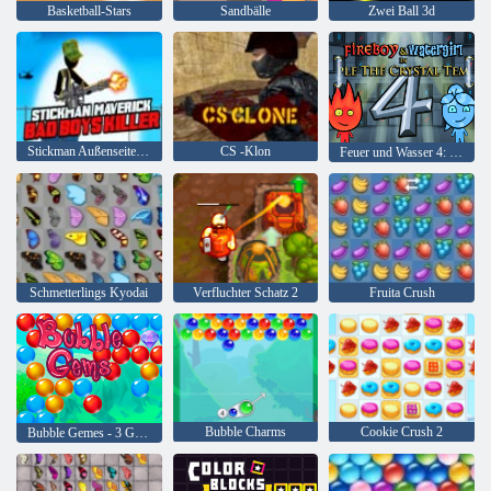
Basketball-Stars
Sandbälle
Zwei Ball 3d
Stickman Außenseiter Bad Boys Mörder
CS -Klon
Feuer und Wasser 4: Kristalltempel
Schmetterlings Kyodai
Verfluchter Schatz 2
Fruita Crush
Bubble Charms
Cookie Crush 2
Bubble Gemes - 3 Gewinnt