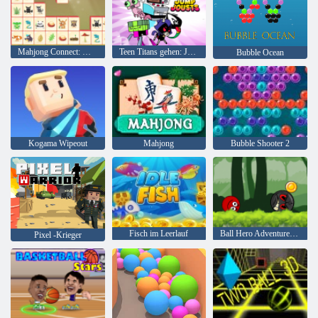
Mahjong Connect: Woodventure
Teen Titans gehen: Jump Joss
Bubble Ocean
Kogama Wipeout
Mahjong
Bubble Shooter 2
Fisch im Leerlauf
Ball Hero Adventure: Roter Schlagball
Pixel -Krieger