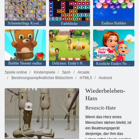
Schmetterlings Kyodai HD
Endlose Bubbles
Farbblöcke
Bubble Shooter endlos
Delicious: Emily's Home, Sweet Home
Köstliche Emilys New Beginning
Spiele online
Kinderspiele
Spot-
Arcade
Berührungsempfindlicher Bildschirm
HTML5
Android
Wiederbeleben-
Hass
Resuscit-Hate
Wenn das Herz eines
Menschen stehen bleibt, ist
ein Beatmungsgerät
derjenige, der ihm das