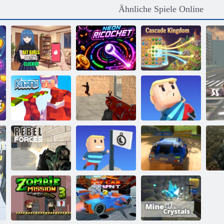
Ähnliche Spiele Online
Alt Girls Dating
Clicker
Neon Ricochet
Kaskadenkönigreich
Kogama:
Verrückte
Kogama
Weihnachtsparkour
Schütze
Wipeout
Kogama: Erreich
Rebellen
die Flagge
Rallye Punkt 6
Pan