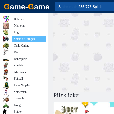
Bubbles
Mahjong
Logik
Spiele für Jungen
Tanki Online
Waffen
Rennspiele
Zombie
Abenteuer
Fußball
Lego NinjaGo
Spiderman
Pilzklicker
Strategie
Krieg
Sniper