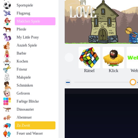
Sportspiele
Flugzeug
Mädchen Spiele
Pferde
My Little Pony
Anzieh Spiele
Barbie
Kochen
Friseur
Rätsel
Klick
We
Malspiele
Schminken
Gefroren
Ritter In Der Liebe
Farbige Blöcke
Dinosaurier
Abenteuer
Zu Zweit
Feuer und Wasser