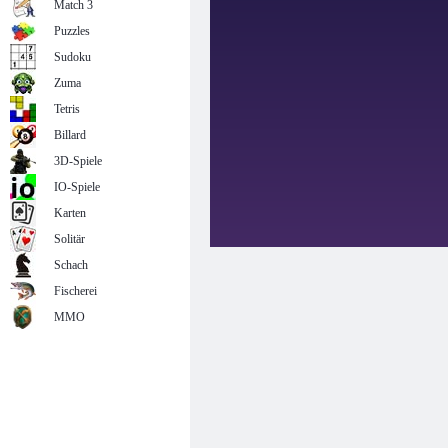
Match 3
Puzzles
Sudoku
Zuma
Tetris
Billard
3D-Spiele
IO-Spiele
Karten
Solitär
Schach
Fischerei
MMO