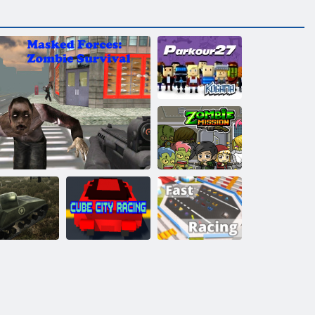
Kogama:
Parkour 27
Zombie -
Mission 1
Kogama:
Cube City
Schnelles
zerkriegssimulator
Maskierte Kräfte: Zombie-Überleben
Racing
Rennen