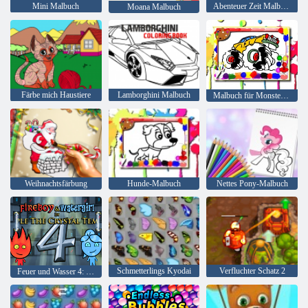
Mini Malbuch
Abenteuer Zeit Malbuch
Moana Malbuch
Färbe mich Haustiere
Lamborghini Malbuch
Malbuch für Monster Truck
Weihnachtsfärbung
Hunde-Malbuch
Nettes Pony-Malbuch
Schmetterlings Kyodai
Verfluchter Schatz 2
Feuer und Wasser 4: Kristalltempel