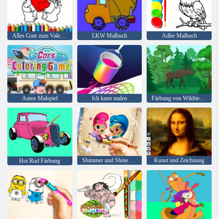
Alles Gute zum Valentinstag Färbung
LKW Malbuch
Adler Malbuch
Autos Malspiel
Ich kann malen
Färbung von Wildtieren
Shimmer und Shine Malbuch
Kunst und Zeichnung
Hot Rod Färbung