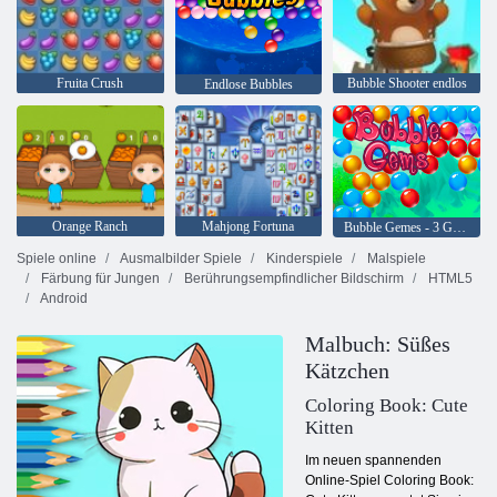
Fruita Crush
Bubble Shooter endlos
Endlose Bubbles
Orange Ranch
Mahjong Fortuna
Bubble Gemes - 3 Gewinnt
Spiele online
Ausmalbilder Spiele
Kinderspiele
Malspiele
Färbung für Jungen
Berührungsempfindlicher Bildschirm
HTML5
Android
Malbuch: Süßes
Kätzchen
Coloring Book: Cute
Kitten
Im neuen spannenden
Online-Spiel Coloring Book: