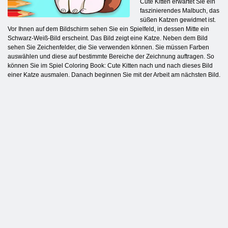
Cute Kitten erwartet Sie ein
faszinierendes Malbuch, das
süßen Katzen gewidmet ist.
Vor Ihnen auf dem Bildschirm sehen Sie ein Spielfeld, in dessen Mitte ein
Schwarz-Weiß-Bild erscheint. Das Bild zeigt eine Katze. Neben dem Bild
sehen Sie Zeichenfelder, die Sie verwenden können. Sie müssen Farben
auswählen und diese auf bestimmte Bereiche der Zeichnung auftragen. So
können Sie im Spiel Coloring Book: Cute Kitten nach und nach dieses Bild
einer Katze ausmalen. Danach beginnen Sie mit der Arbeit am nächsten Bild.