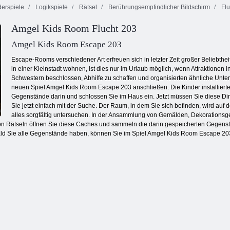
erspiele
Logikspiele
Rätsel
Berührungsempfindlicher Bildschirm
Flu
Feuer und
Amgel Kids Room Flucht 203
Wasser 4:
Schmetterlings
Verfluchter
Kristalltempel
Kyodai
Schatz 2
Amgel Kids Room Escape 203
Escape-Rooms verschiedener Art erfreuen sich in letzter Zeit großer Beliebt
in einer Kleinstadt wohnen, ist dies nur im Urlaub möglich, wenn Attraktionen 
Schwestern beschlossen, Abhilfe zu schaffen und organisierten ähnliche Unter
neuen Spiel Amgel Kids Room Escape 203 anschließen. Die Kinder installiert
Gegenstände darin und schlossen Sie im Haus ein. Jetzt müssen Sie diese 
Sie jetzt einfach mit der Suche. Der Raum, in dem Sie sich befinden, wird a
alles sorgfältig untersuchen. In der Ansammlung von Gemälden, Dekorations
 Rätseln öffnen Sie diese Caches und sammeln die darin gespeicherten Gegenstä
bald Sie alle Gegenstände haben, können Sie im Spiel Amgel Kids Room Escape 2