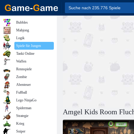
Bubbles
Mahjong
Logik
Spiele für Jungen
Tanki Online
Waffen
Rennspiele
Zombie
Abenteuer
Fußball
Lego NinjaGo
Spiderman
Amgel Kids Room Fluch
Strategie
Krieg
Sniper