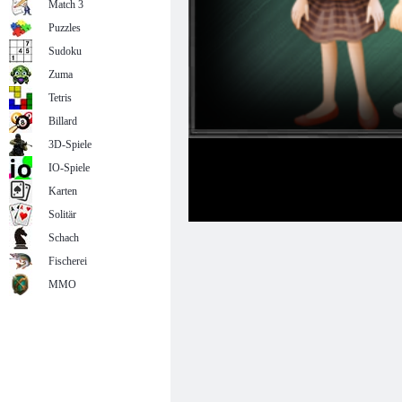
Match 3
Puzzles
Sudoku
Zuma
Tetris
Billard
3D-Spiele
IO-Spiele
Karten
Solitär
Schach
Fischerei
MMO