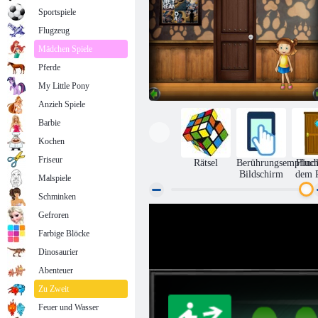
Sportspiele
Flugzeug
Mädchen Spiele
Pferde
My Little Pony
Anzieh Spiele
Barbie
Kochen
Friseur
Rätsel
Berührungsempfindl
Fluch
Bildschirm
dem 
Malspiele
Schminken
Gefroren
Amgel Kids Room Flucht 343
Farbige Blöcke
Dinosaurier
Abenteuer
Zu Zweit
Feuer und Wasser