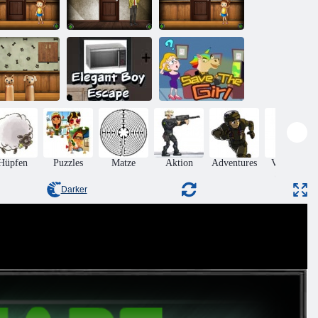
Amgel Kids
Amgel Easy
Amgel Kids
oom Flucht
Room Flucht
Room Flucht
345
321
346
Amgel Kids
oom Flucht
Elegante
Rette das
348
Jungenflucht
Mädchen
Hüpfen
Puzzles
Matze
Aktion
Adventures
Verlassen
Sie den
Raum
Darker