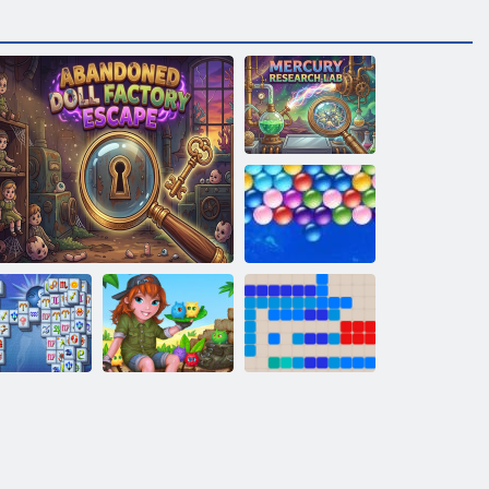
Quecksilber-
Forschungslabor
Endlose Bubbles
Mahjong
ucht aus einer verlassenen Puppenfabrik
Fortuna
Tabby -Insel
1212!