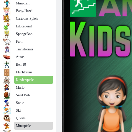
Minecraft
Baby-Hazel
Cartoons Spiele
Educational
SpongeBob
Farm
Transformer
Autos
Ben 10
Fluchtraum
Kinderspiele
Mario
Snail Bob
Sonic
Ski
Quests
Minispiele