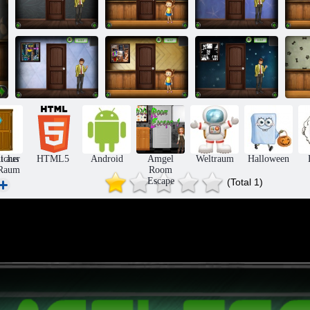
Amgel Easy
Amgel Kids
Amgel Easy
Room Flucht
Room Flucht
Room Flucht
R
319
344
320
Amgel Easy
Amgel Kids
Amgel Easy
Room Escape
Room Flucht
Room Flucht
R
322
347
323
icher
t aus
HTML5
Android
Amgel
Weltraum
Halloween
Raum
Room
Escape
(Total 1)