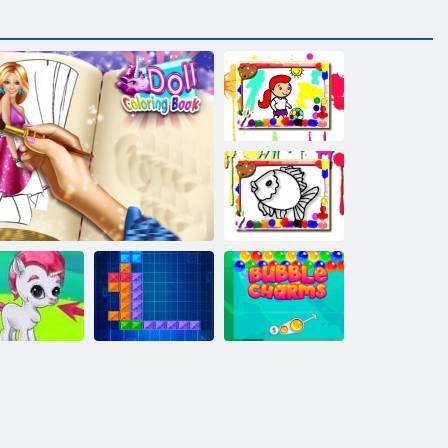
Fußball
Malbuch
Fisch-Malbuch
bble Gemes -
3 Gewinnt
Puppe Malbuch
Ten Trix
Bubble Charms