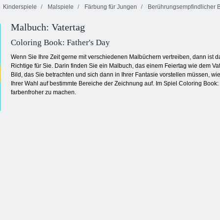
Kinderspiele
Malspiele
Färbung für Jungen
Berührungsempfindlicher B
Malbuch: Vatertag
Cookie Crush 2
Farbblöcke
Aqua Blitz
Coloring Book: Father's Day
Wenn Sie Ihre Zeit gerne mit verschiedenen Malbüchern vertreiben, dann ist
Richtige für Sie. Darin finden Sie ein Malbuch, das einem Feiertag wie dem Va
Bild, das Sie betrachten und sich dann in Ihrer Fantasie vorstellen müssen, wi
Ihrer Wahl auf bestimmte Bereiche der Zeichnung auf. Im Spiel Coloring Book
farbenfroher zu machen.