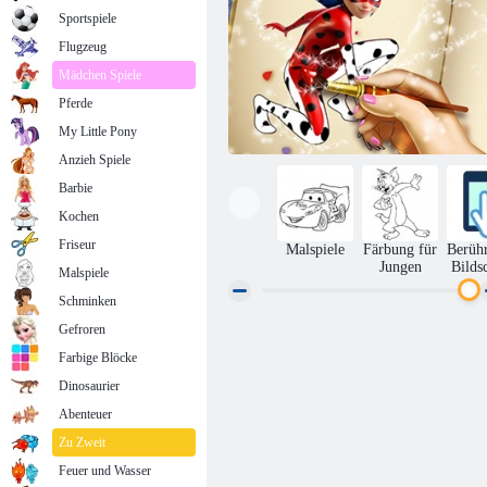
Sportspiele
Flugzeug
Mädchen Spiele
Pferde
My Little Pony
Anzieh Spiele
Barbie
Kochen
Friseur
Malspiele
Färbung für
Berüh
Jungen
Bilds
Malspiele
Schminken
Gefroren
Gepunktetes Mädchen-Malbuch
Farbige Blöcke
Dinosaurier
Abenteuer
Zu Zweit
Feuer und Wasser