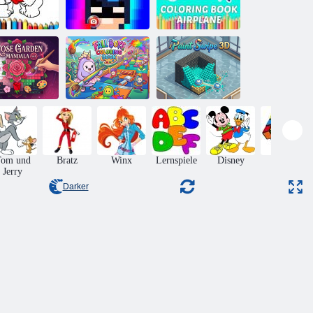
les Gute zum
alentinstag
Zeichne Pixel
Malbuch
Färbung
Heroes Face
Flugzeug
osengarten-
Malbuch für
andala Nr. 4
Herbstjungen
Paint Swipe 3D
om und
Bratz
Winx
Lernspiele
Disney
Rätsel
Jerry
Darker