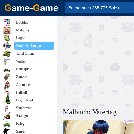
Bubbles
Mahjong
Logik
Spiele für Jungen
Tanki Online
Waffen
Rennspiele
Zombie
Abenteuer
Fußball
Lego NinjaGo
Spiderman
Malbuch: Vatertag
Strategie
Krieg
Sniper