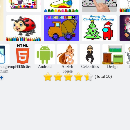
Zurück in die
Al
Schule:
V
Musik-Malbuch
Schuhfärbung
Pixel-Färbung
Unter uns
Marienkäfer
Weihnachten
R
Malbuch
LKW Malbuch
Färbung
M
rungsempfindlicher
HTML5
Android
Anzieh
Celebrities
Design
T
chirm
Spiele
(Total 10)