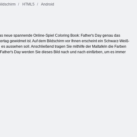
ildschirm
HTML5
Android
 das neue spannende Online-Spiel Coloring Book: Father's Day genau das
tertag gewidmet ist. Auf dem Bildschirm vor Ihnen erscheint ein Schwarz-Weiß-
e es aussehen soll. Anschließend tragen Sie mithilfe der Maltafeln die Farben
: Father's Day werden Sie dieses Bild nach und nach einfärben, um es immer