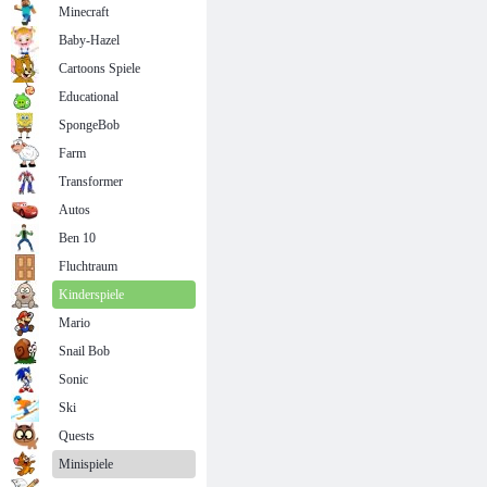
Minecraft
Baby-Hazel
Cartoons Spiele
Educational
SpongeBob
Farm
Transformer
Autos
Ben 10
Fluchtraum
Kinderspiele
Mario
Snail Bob
Sonic
Ski
Quests
Minispiele