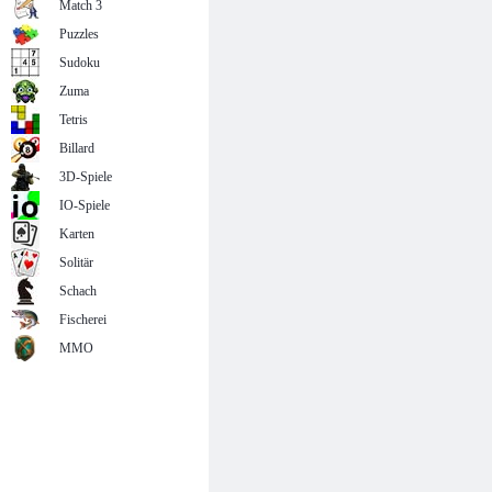
Match 3
Puzzles
Sudoku
Zuma
Tetris
Billard
3D-Spiele
IO-Spiele
Karten
Solitär
Schach
Fischerei
MMO