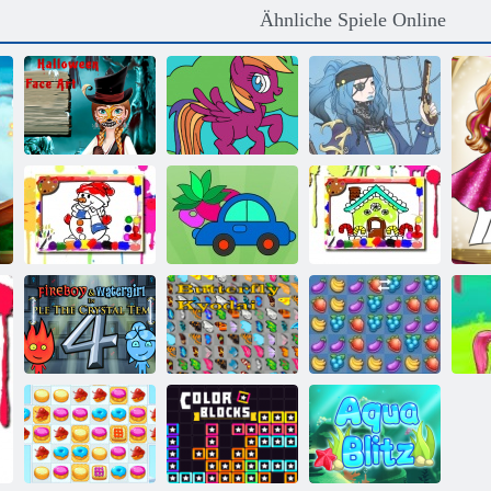
Ähnliche Spiele Online
Cold Heart:
Zahlen zum
Gesicht Annas
Mein kleines
für Halloween
Pony-Malbuch
Piraten-Schöpfer
Winter-Malbuch
Mein Malbuch
Haus Malbuch
Feuer und
Wasser 4:
Schmetterlings
Bu
Kristalltempel
Kyodai
Fruita Crush