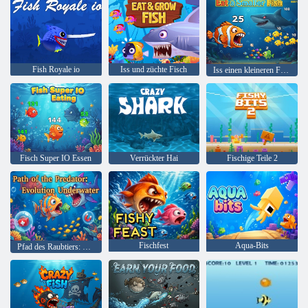
Fish Royale io
Iss und züchte Fisch
Iss einen kleineren Fisch
Fisch Super IO Essen
Verrückter Hai
Fischige Teile 2
Fischfest
Aqua-Bits
Pfad des Raubtiers: Evolution unter Wasser