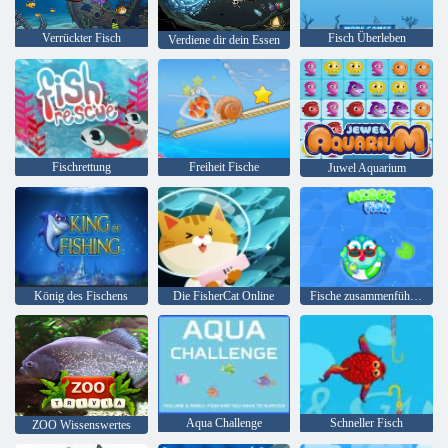
Verrückter Fisch
Fisch Überleben
Verdiene dir dein Essen
Fischrettung
Freiheit Fische
Juwel Aquarium
König des Fischens
Die FisherCat Online
Fische zusammenführen
Aqua Challenge
Schneller Fisch
ZOO Wissenswertes