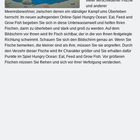
vieler verschiedener Fische
und anderer
Meeresbewohner, zwischen denen ein ständiger Kampf ums Überleben
herrscht. Im neuen aufregenden Online-Spiel Hungry Ocean: Eat, Feed and
Grow Fish begeben Sie sich in diese Unterwasserwelt und helfen Ihren
Fischen, darin zu überleben und stark und groß zu werden. Auf dem
Bildschirm vor Ihnen wird Ihr Fisch sichtbar, der in die von Ihnen festgelegte
Richtung schwimmt. Schauen Sie sich den Bildschirm genau an. Wenn Sie
Fische bemerken, die kleiner sind als Ihre, müssen Sie sie angreifen. Durch
den Verzehr dieser Fische wird Ihr Charakter größer und Sie erhalten dafür
Punkte im Spiel Hungry Ocean: Eat, Feed and Grow Fish. Vor größeren
Fischen müssen Sie fliehen und sich vor ihrer Verfolgung verstecken.