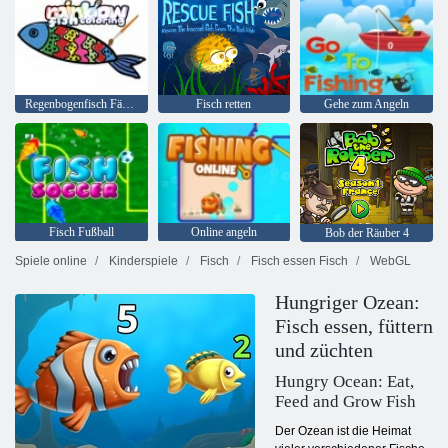
Regenbogenfisch Färbung
Fisch retten
Gehe zum Angeln
Fisch Fußball
Online angeln
Bob der Räuber 4
Spiele online
Kinderspiele
Fisch
Fisch essen Fisch
WebGL
Hungriger Ozean:
Fisch essen, füttern
und züchten
Hungry Ocean: Eat,
Feed and Grow Fish
Der Ozean ist die Heimat