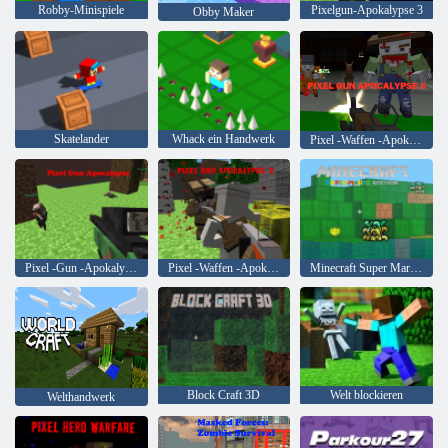
Robby-Minispiele
Pixelgun-Apokalypse 3
Obby Maker
Skatelander
Whack ein Handwerk
Pixel -Waffen -Apokalypse 6
Pixel -Gun -Apokalypse
Pixel -Waffen -Apokalypse 2
Minecraft Super Mario Edition
Block Craft 3D
Welt blockieren
Welthandwerk