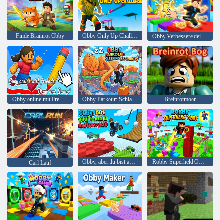
Finde Brainrot Obby
Obby Only Up Challenge
Obby Verbessere deine Geschwindigkeit!
Obby online mit Freunden: Zeichnen und springen!
Obby Parkour: Schlafende Brainrots
Breinrotmoor
Obby, aber du bist auf einem Motorrad
Robby Superheld Obby
Carl Lauf