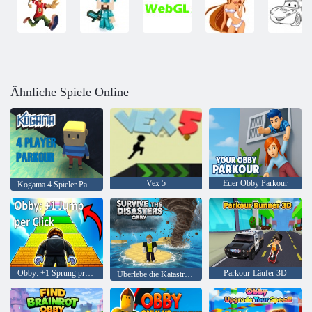
Ähnliche Spiele Online
Vex 5
Euer Obby Parkour
Kogama 4 Spieler Parkour
Obby: +1 Sprung pro Klick
Parkour-Läufer 3D
Überlebe die Katastrophen: Obby