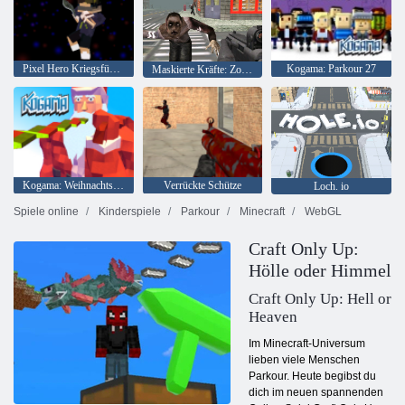
Pixel Hero Kriegsführung
Kogama: Parkour 27
Maskierte Kräfte: Zombie-Überleben
Kogama: Weihnachtsparkour
Verrückte Schütze
Loch. io
Spiele online
Kinderspiele
Parkour
Minecraft
WebGL
Craft Only Up:
Hölle oder Himmel
Craft Only Up: Hell or
Heaven
Im Minecraft-Universum
lieben viele Menschen
Parkour. Heute begibst du
dich im neuen spannenden