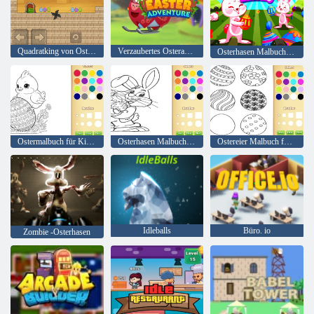
Quadratking von Ostern
Verzaubertes Osterabenteuer
Osterhasen Malbuchbuch
Ostermalbuch für Kinder
Osterhasen Malbuch für Kinder
Ostereier Malbuch für Kinder
Idleballs
Büro. io
Zombie -Osterhasen