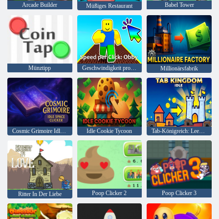
Arcade Builder
Babel Tower
Müßiges Restaurant
Münztipp
Geschwindigkeit pro Klick: Obby
Millionärsfabrik
Cosmic Grimoire Idle Space Clicker
Idle Cookie Tycoon
Tab-Königreich: Leerlauf
Poop Clicker 2
Poop Clicker 3
Ritter In Der Liebe