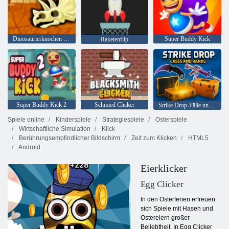
Dinosaurierknochen graben
Super Buddy Kick
Raketenflip
Super Buddy Kick 2
Schmied Clicker
Strike Drop-Fälle und Ränge
Spiele online
Kinderspiele
Strategiespiele
Osterspiele
Wirtschaftliche Simulation
Klick
Berührungsempfindlicher Bildschirm
Zeit zum Klicken
HTML5
Android
Eierklicker
Egg Clicker
In den Osterferien erfreuen
sich Spiele mit Hasen und
Ostereiern großer
Beliebtheit. In Egg Clicker