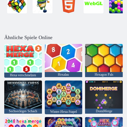
Ähnliche Spiele Online
Hexalau
Hexagon Pals
Hexa verschmelzen
Sechseckiges Schach
DomiMerge
Winter-Hexa-Stapel