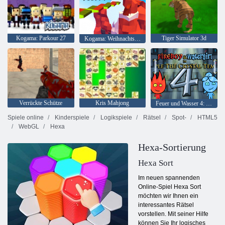
Kogama: Parkour 27
Tiger Simulator 3d
Kogama: Weihnachtsparkour
Verrückte Schütze
Kris Mahjong
Feuer und Wasser 4: Kristalltempel
Spiele online
Kinderspiele
Logikspiele
Rätsel
Spot-
HTML5
WebGL
Hexa
Hexa-Sortierung
Hexa Sort
Im neuen spannenden
Online-Spiel Hexa Sort
möchten wir Ihnen ein
interessantes Rätsel
vorstellen. Mit seiner Hilfe
können Sie Ihr logisches