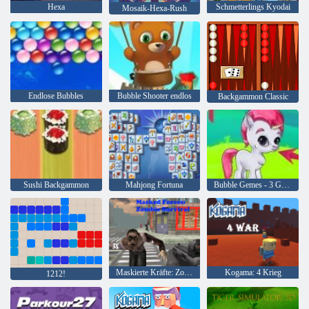
Hexa
Schmetterlings Kyodai
Mosaik-Hexa-Rush
Endlose Bubbles
Bubble Shooter endlos
Backgammon Classic
Sushi Backgammon
Mahjong Fortuna
Bubble Gemes - 3 Gewinnt
Maskierte Kräfte: Zombie-Überleben
Kogama: 4 Krieg
1212!