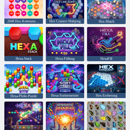
2048 Hex-Kettenzusammenführung
Hex Connect Mahjong
Hex-Match
Hexa-Stack
Hexa-Füllung
HexaFill
Hexa-Sortiermeister
Hex-Eroberung
Hexa-Pfeile-Puzzle