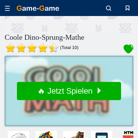
Coole Dino-Sprung-Mathe
(Total 10)
🔥 Jetzt Spielen