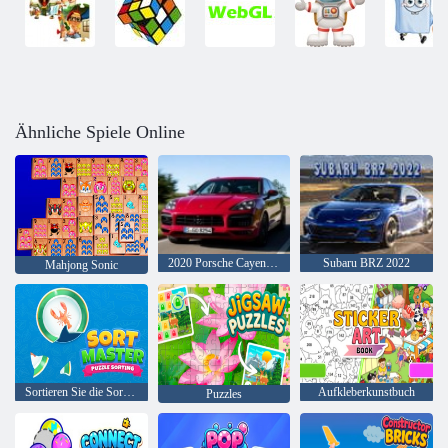
Ähnliche Spiele Online
2020 Porsche Cayenne GTS
Subaru BRZ 2022
Mahjong Sonic
Sortieren Sie die Sortierung des Master-Puzzles
Aufkleberkunstbuch
Puzzles