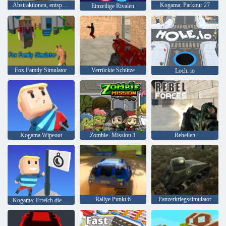
Abstraktionen, entspannendes rundes Puzzle
Kogama: Parkour 27
Einzeilige Rivalen
Fox Family Simulator
Verrückte Schütze
Loch. io
Kogama Wipeout
Zombie -Mission 1
Rebellen
Rallye Punkt 6
Panzerkriegssimulator
Kogama: Erreich die Flagge