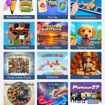
Rätselbild anschließen
Pop-Tap
Konstruktorsteine
Flugzeug-Landebahn-Puzzle
Jigpic Solitaire
Jigmerge-Rätsel
Bildblöcke
Jimej
Puzzle-Solitär-Puzzle