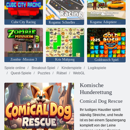
Cube City Racing
Kogama: Adoptiere Kinder und bilde deine Familie
Kogama: Schnelles Rennen
Zombie -Mission 3
Kris Mahjong
Goldrausch Spiel
Spiele online
Breakout-Spiel
Kinderspiele
Logikspiele
Quest-Spiele
Puzzles
Rätsel
WebGL
Komische
Hunderettung
Comical Dog Rescue
Ihr lustiges Haustier spielt
ständig Streiche, und heute
ist es bei einem Spaziergang
komplett von der Leine