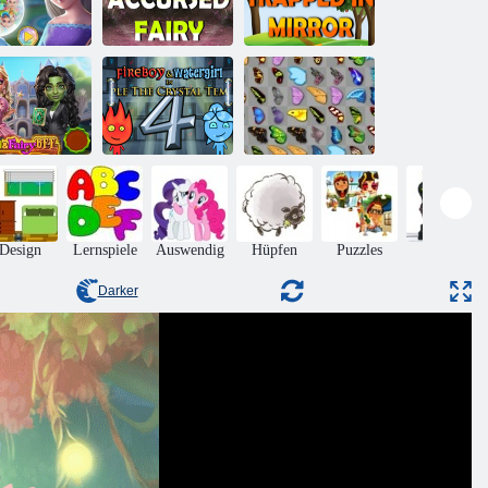
Rettung im
Rette die
Fee im Spiegel
Feenland
verfluchte Fee
gefangen
Feuer und
exe und Fee
Wasser 4:
Schmetterlings
BFF
Kristalltempel
Kyodai
Design
Lernspiele
Auswendig
Hüpfen
Puzzles
Aktion
Darker