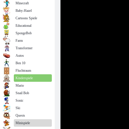
Minecraft
Baby-Hazel
Cartoons Spiele
Educational
SpongeBob
Farm
Transformer
Autos
Ben 10
Fluchtraum
Kinderspiele
Mario
Snail Bob
Sonic
Ski
Quests
Minispiele