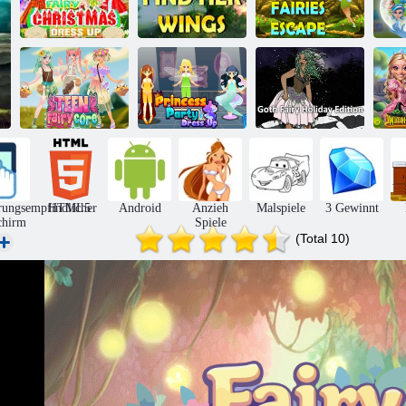
Eingeschränkte
Feenhaftes
Fee findet ihre
Schwester-Feen-
Weihnachtskostüm
Flügel
Flucht
Prinzessinnen-
Party-
Goth Fairy
H
Teen Märchen
Verkleidung
Holiday Edition
rungsempfindlicher
HTML5
Android
Anzieh
Malspiele
3 Gewinnt
chirm
Spiele
(Total 10)