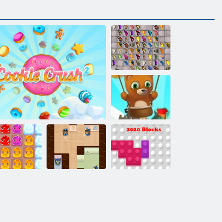
Schmetterlings
Kyodai HD
Bubble Shooter
endlos
Hinterhältiger
uddingland 2
Cookie Crush 2
James
2020 Blöcke