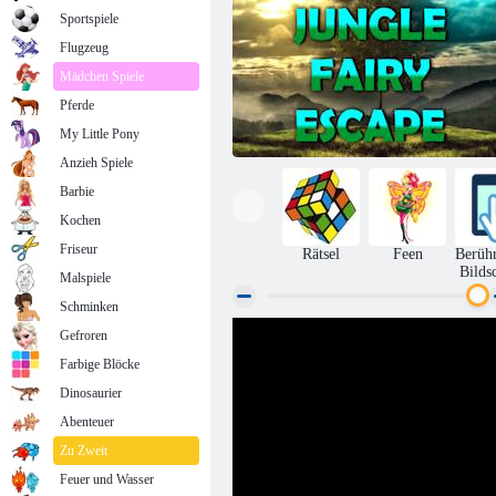
Sportspiele
Flugzeug
Mädchen Spiele
Pferde
My Little Pony
Anzieh Spiele
Barbie
Kochen
Friseur
Rätsel
Feen
Berüh
Bilds
Malspiele
Schminken
Gefroren
Illusions-Dschungel-Feen-Flucht
Farbige Blöcke
Dinosaurier
Abenteuer
Zu Zweit
Feuer und Wasser