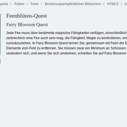
piele
Rätsel
Feen
Berührungsempfindlicher Bildschirm
HTML5
A
Feenblüten-Quest
Color Pixel Art
Goldrausch
Classic Classic
Fruita Crush
Spiel
Fairy Blossom Quest
Jede Fee muss über bestimmte magische Fähigkeiten verfügen, einschließlich d
zerbrechlich eine Fee auch sein mag, die Fähigkeit, Magie zu kontrollieren, er
zurückzuziehen. In Fairy Blossom Quest lernen Sie, gemeinsam mit Feen die Ele
Elemente vom Feld zu entfernen. Sie müssen zwar ein Minimum an Schüssen ab
verändern sich, und wenn Sie sich umdrehen, schießen Sie auf Fairy Blossom Q