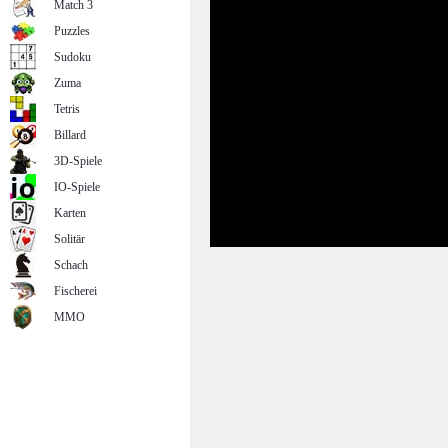
Match 3
Puzzles
Sudoku
Zuma
Tetris
Billard
3D-Spiele
IO-Spiele
Karten
Solitär
Schach
Fischerei
MMO