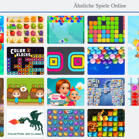
Ähnliche Spiele Online
Saftiger
Armaturenbrett
Bubble Charms
11x11
Farbblöcke
Square Stapler
Endlose Bubbles
Köstliche
Emilys New
Mahjong
Orange Ranch
Beginning
Fortuna
P