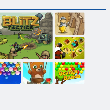
Schutz des
Kreuzfahrers
Stadtgebäude
Bubble Shooter
lose Bubbles
Blitz -Taktik
endlos
Orange Ranch