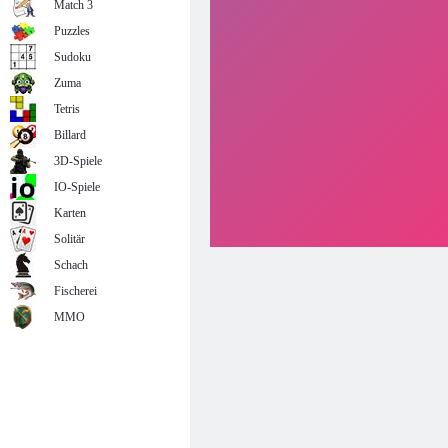
Match 3
Puzzles
Sudoku
Zuma
Tetris
Billard
3D-Spiele
IO-Spiele
Karten
Solitär
Schach
Fischerei
MMO