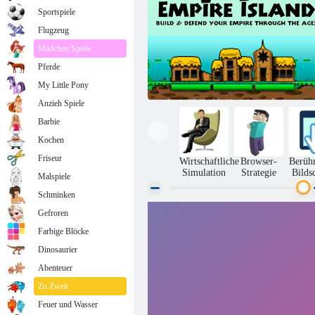
Sportspiele
Flugzeug
Mädchen Spiele
Pferde
My Little Pony
Anzieh Spiele
Barbie
Kochen
Friseur
Wirtschaftliche
Browser-
Berüh
Simulation
Strategie
Bilds
Malspiele
Schminken
Gefroren
Reich Insel
Farbige Blöcke
Dinosaurier
Abenteuer
Zu Zweit
Feuer und Wasser