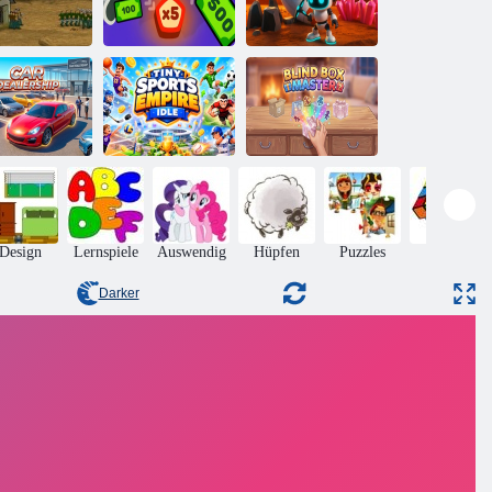
isverteidigung
Geldverdiener
Marskolonie
Tiny Sports
Empire im
Blindbox-
Autohaus
Leerlauf
Meister
Design
Lernspiele
Auswendig
Hüpfen
Puzzles
Rätsel
Darker