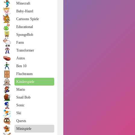
Minecraft
Baby-Hazel
Cartoons Spiele
Educational
SpongeBob
Farm
Transformer
Autos
Ben 10
Fluchtraum
Kinderspiele
Mario
Snail Bob
Sonic
Ski
Quests
Minispiele