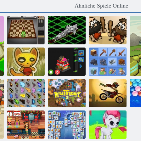
Ähnliche Spiele Online
Intergalaktische
Ehrfürchtig
Schach 3d
Battleships
Eroberung
Ich möchte ein
Papiermodelle
Milliardär 2 sein
Grindcraft
Kriege
2
Remastered
Schmetterlings
Verfluchter
Kyodai
Schatz 2
Moto x3m
End