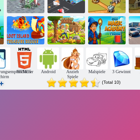
Feudalismus 3
Flughafen buzz
Royal Knight
Bas
Loot Island –
Meine kleine
Tycoon der Idle
Schatzgräber
Farm
Magic Academy
rungsempfindlicher
HTML5
Android
Anzieh
Malspiele
3 Gewinnt
chirm
Spiele
(Total 10)