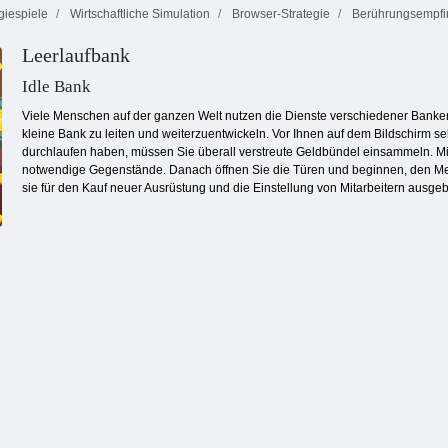
giespiele
Wirtschaftliche Simulation
Browser-Strategie
Berührungsempfin
Köstliche
Leerlaufbank
Emilys New
Mahjong
Bubble Gemes -
Beginning
Fortuna
3 Gewinnt
Idle Bank
Viele Menschen auf der ganzen Welt nutzen die Dienste verschiedener Banken
kleine Bank zu leiten und weiterzuentwickeln. Vor Ihnen auf dem Bildschirm 
durchlaufen haben, müssen Sie überall verstreute Geldbündel einsammeln. Mit
notwendige Gegenstände. Danach öffnen Sie die Türen und beginnen, den Men
sie für den Kauf neuer Ausrüstung und die Einstellung von Mitarbeitern ausge