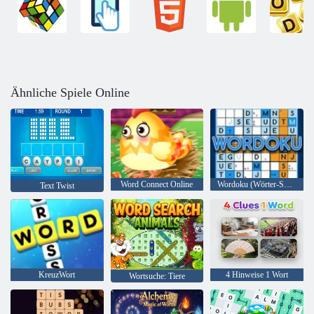
Ähnliche Spiele Online
Word Connect Online
Wordoku (Wörter-Sudoku)
Text Twist
KreuzWort
4 Hinweise 1 Wort
Wortsuche: Tiere