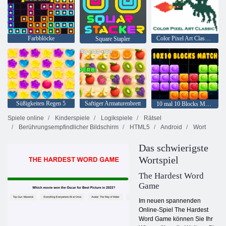
Farbblöcke
Color Pixel Art Classic Classic
Square Stapler
Süßigkeiten Regen 5
Saftiger Armaturenbrett
10 mal 10 Blocks Match
Spiele online
Kinderspiele
Logikspiele
Rätsel
Berührungsempfindlicher Bildschirm
HTML5
Android
Wort
Das schwierigste
Wortspiel
The Hardest Word
Game
Im neuen spannenden
Online-Spiel The Hardest
Word Game können Sie Ihr