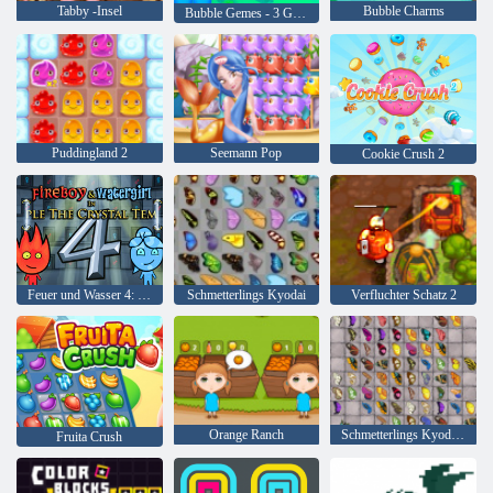
Tabby -Insel
Bubble Charms
Bubble Gemes - 3 Gewinnt
Puddingland 2
Seemann Pop
Cookie Crush 2
Feuer und Wasser 4: Kristalltempel
Schmetterlings Kyodai
Verfluchter Schatz 2
Orange Ranch
Schmetterlings Kyodai HD
Fruita Crush