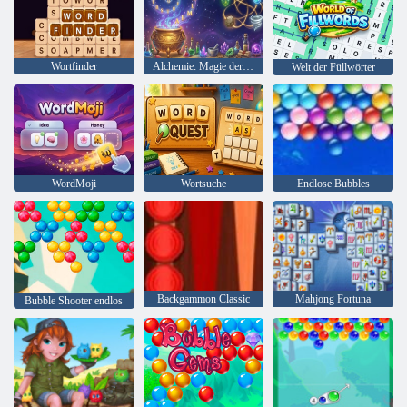
Wortfinder
Alchemie: Magie der Worte
Welt der Füllwörter
WordMoji
Wortsuche
Endlose Bubbles
Backgammon Classic
Mahjong Fortuna
Bubble Shooter endlos