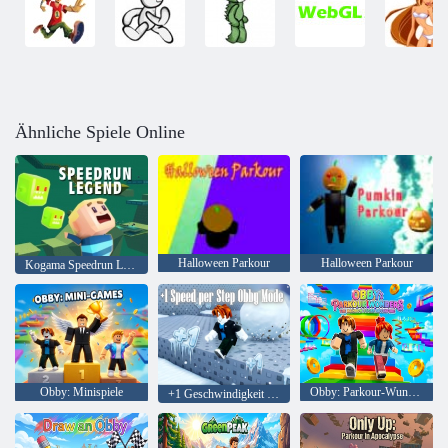
Ähnliche Spiele Online
Halloween Parkour
Halloween Parkour
Kogama Speedrun Legende
Obby: Minispiele
Obby: Parkour-Wunder
+1 Geschwindigkeit pro Schritt Obby-Modus