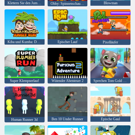
Klettern Sie den Jump Obby Tower offline
Blowman
Obby: Spinnenschaukel
Kiba und Kumba: Dschungellauf
Epischer Lauf
Pixelläufer
Super Klempnerlauf
Wütender Abenteuer 2
Sprechen Tom Gold Online laufen
Ben 10 Under Runner
Epische Gaul
Human Runner 3d