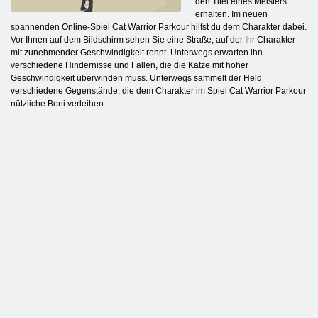
den Titel eines Meisters
erhalten. Im neuen
spannenden Online-Spiel Cat Warrior Parkour hilfst du dem Charakter dabei.
Vor Ihnen auf dem Bildschirm sehen Sie eine Straße, auf der Ihr Charakter
mit zunehmender Geschwindigkeit rennt. Unterwegs erwarten ihn
verschiedene Hindernisse und Fallen, die die Katze mit hoher
Geschwindigkeit überwinden muss. Unterwegs sammelt der Held
verschiedene Gegenstände, die dem Charakter im Spiel Cat Warrior Parkour
nützliche Boni verleihen.