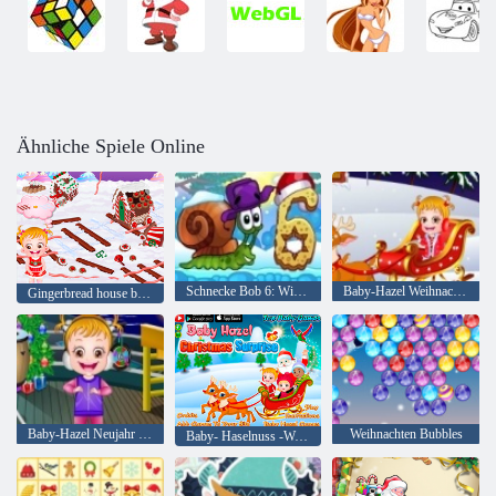
Ähnliche Spiele Online
Schnecke Bob 6: Wintergeschichte
Baby-Hazel Weihnachtstraum
Gingerbread house baby Hazel
Baby-Hazel Neujahr Bash
Weihnachten Bubbles
Baby- Haselnuss -Weihnachtsüberraschung