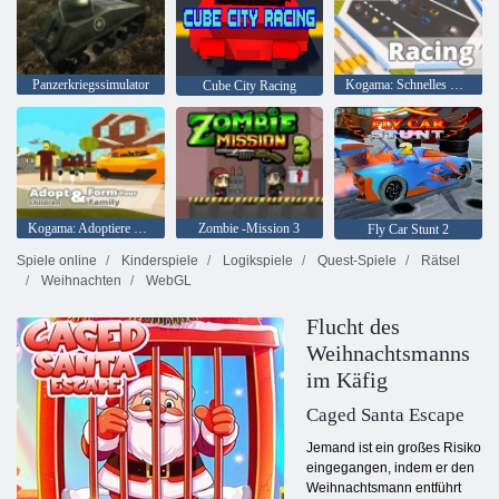
Panzerkriegssimulator
Kogama: Schnelles Rennen
Cube City Racing
Kogama: Adoptiere Kinder und bilde deine Familie
Zombie -Mission 3
Fly Car Stunt 2
Spiele online
Kinderspiele
Logikspiele
Quest-Spiele
Rätsel
Weihnachten
WebGL
Flucht des
Weihnachtsmanns
im Käfig
Caged Santa Escape
Jemand ist ein großes Risiko
eingegangen, indem er den
Weihnachtsmann entführt