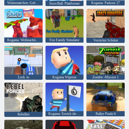
Wintermärchen: Geheimnisse und Verschmelzungen
Kogama: Parkour 27
SnowBall: Plattformer
Kogama: Weihnachtsparkour
Fox Family Simulator
Verrückte Schütze
Loch. io
Kogama Wipeout
Zombie -Mission 1
Kogama: Erreich die Flagge
Rallye Punkt 6
Rebellen