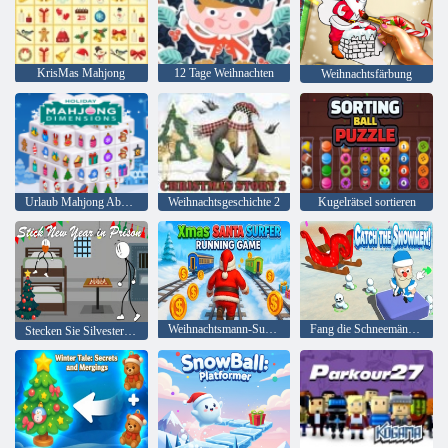
KrisMas Mahjong
12 Tage Weihnachten
Weihnachtsfärbung
Urlaub Mahjong Abmessungen
Weihnachtsgeschichte 2
Kugelrätsel sortieren
Weihnachtsmann-Surfer-Laufspiel
Fang die Schneemänner!
Stecken Sie Silvester ins Gefängnis