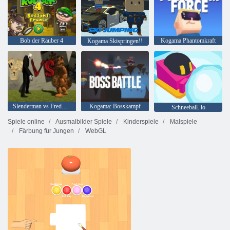
Bob der Räuber 4
Kogama Phantomkraft
Kogama Skispringen!!
Slenderman vs Freddy Der Fazbear
Kogama: Bosskampf
Schneeball. io
Spiele online
Ausmalbilder Spiele
Kinderspiele
Malspiele
Färbung für Jungen
WebGL