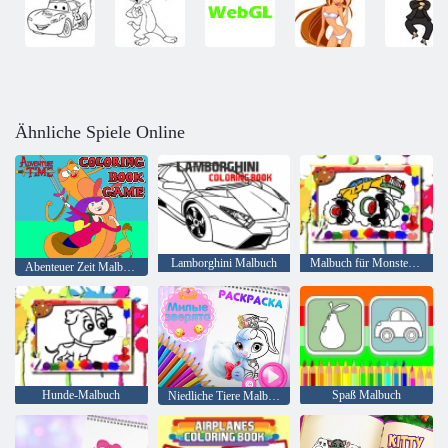
Ähnliche Spiele Online
Lamborghini Malbuch
Malbuch für Monster Truck
Abenteuer Zeit Malbuch
Hunde-Malbuch
Spaß Malbuch
Niedliche Tiere Malbuch