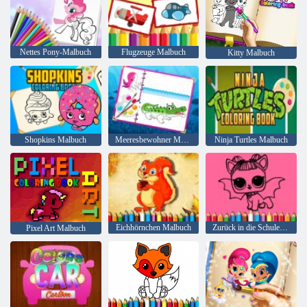
Nettes Pony-Malbuch
Flugzeuge Malbuch
Kitty Malbuch
Shopkins Malbuch
Meeresbewohner Malbuch
Ninja Turtles Malbuch
Eichhörnchen Malbuch
Zurück in die Schule: Lol Malbuch
Pixel Art Malbuch