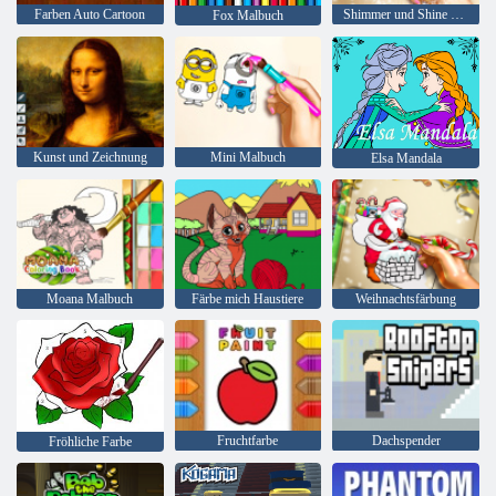
Farben Auto Cartoon
Shimmer und Shine Malbuch
Fox Malbuch
Kunst und Zeichnung
Mini Malbuch
Elsa Mandala
Moana Malbuch
Färbe mich Haustiere
Weihnachtsfärbung
Fruchtfarbe
Dachspender
Fröhliche Farbe