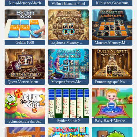
Ninja-Memory-Match
Kubisches Gedächtnis
Weihnachtsmann-Fund
Gehirn 1000
Explorers Memory Match
Monster-Memory-Match
Queen Victoria Memory Match
Meerjungfrauen-Memory-Match
Erinnerungsspiel Königin Nofretete
Spider Solitär 2
Baby-Hazel: Märchenland
Schneiden Sie das Seil