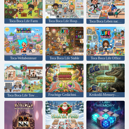
Toca Boca Life Farm
Toca Boca Life Hospital
Toca Boca Leben nach der Schule
Toca-Weltabenteuer
Toca Boca Life Stable
Toca Boca Life Office
Fruchtige Gedächtnis-Herausforderung
Krokodil-Memory-Match
Toca Boca Life Town Neu