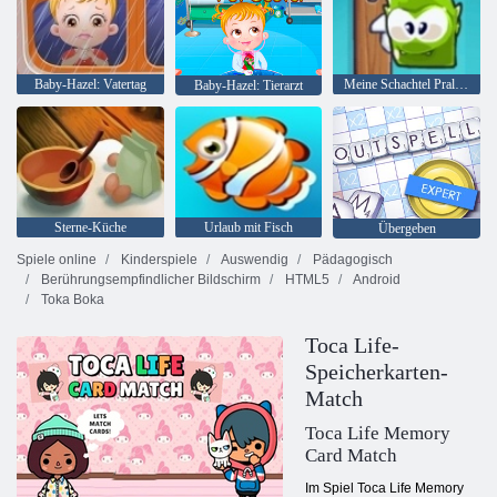
Baby-Hazel: Vatertag
Meine Schachtel Pralinen
Baby-Hazel: Tierarzt
Sterne-Küche
Urlaub mit Fisch
Übergeben
Spiele online
Kinderspiele
Auswendig
Pädagogisch
Berührungsempfindlicher Bildschirm
HTML5
Android
Toka Boka
Toca Life-
Speicherkarten-
Match
Toca Life Memory
Card Match
Im Spiel Toca Life Memory