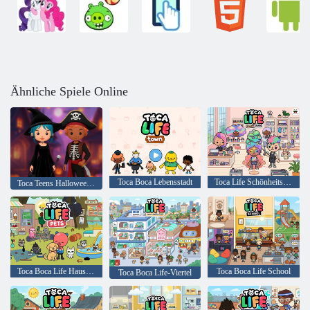
Ähnliche Spiele Online
Toca Boca Lebensstadt
Toca Life Schönheitssalon
Toca Teens Halloween-Party
Toca Boca Life Haustiere
Toca Boca Life School
Toca Boca Life-Viertel