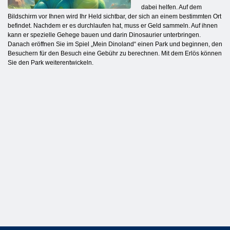
dabei helfen. Auf dem
Bildschirm vor Ihnen wird Ihr Held sichtbar, der sich an einem bestimmten Ort
befindet. Nachdem er es durchlaufen hat, muss er Geld sammeln. Auf ihnen
kann er spezielle Gehege bauen und darin Dinosaurier unterbringen.
Danach eröffnen Sie im Spiel „Mein Dinoland“ einen Park und beginnen, den
Besuchern für den Besuch eine Gebühr zu berechnen. Mit dem Erlös können
Sie den Park weiterentwickeln.