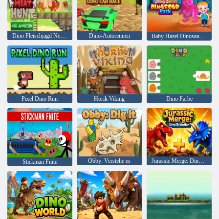
Dino Fleischjagd Neues Abenteuer
Dino-Autorennen
Baby Hazel Dinosaurierpark
Pixel Dino Run
Horik Viking
Dino Farbe
Obby: Verstehe es
Jurassic Merge: Dino Evolution
Stickman Fnite