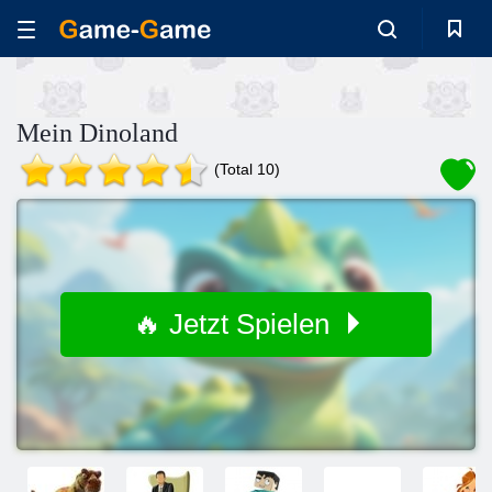
Mein Dinoland
(Total 10)
🔥 Jetzt Spielen