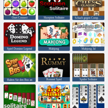
Onet Connect
Skorpion Solitaire
Schach gegen Computer
Spiel Domino Legend
Mahjong
Mahjong 3d
Rommé Spiel
Spider Solitaire
Halten Sie den Bus an