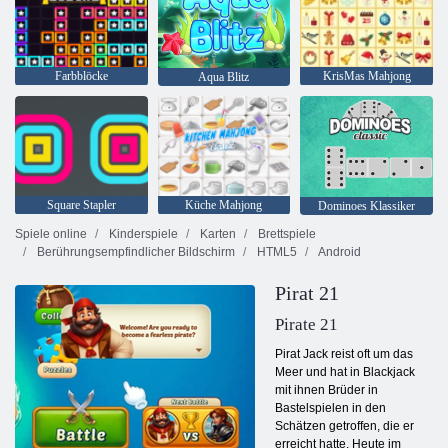
Farbblöcke
KrisMas Mahjong
Aqua Blitz
Square Stapler
Küche Mahjong
Dominoes Klassiker
Spiele online
Kinderspiele
Karten
Brettspiele
Berührungsempfindlicher Bildschirm
HTML5
Android
Pirat 21
Pirate 21
Pirat Jack reist oft um das
Meer und hat in Blackjack
mit ihnen Brüder in
Bastelspielen in den
Schätzen getroffen, die er
erreicht hatte. Heute im