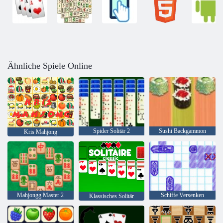
Ähnliche Spiele Online
Spider Solitär 2
Sushi Backgammon
Kris Mahjong
Mahjongg Master 2
Schiffe Versenken
Klassisches Solitär