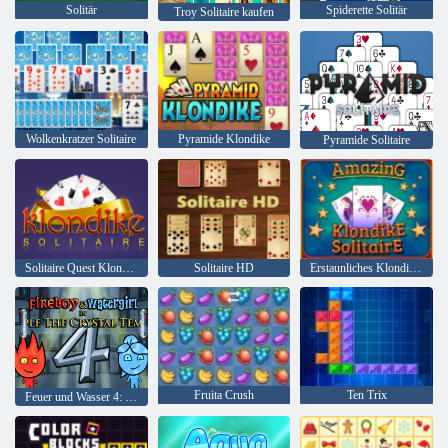
Solitär
Spiderette Solitär
Troy Solitaire kaufen
Wolkenkratzer Solitaire
Pyramide Klondike
Pyramide Solitaire
Solitaire Quest Klondike
Solitaire HD
Erstaunliches Klondike Solitaire
Fruita Crush
Ten Trix
Feuer und Wasser 4: Kristalltempel