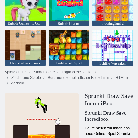
Bubble Gemes - 3 Gewinnt
Puddingland 2
Bubble Charms
Hinterhältiger James
Goldrausch Spiel
Schiffe Versenken
Spiele online
Kinderspiele
Logikspiele
Rätsel
Zeichnung Spiele
Berührungsempfindlicher Bildschirm
HTML5
Android
Sprunki Draw Save
IncrediBox
Sprunki Draw Save
Incredibox
Heute bieten wir Ihnen das
neue Online -Spiel Sprunki