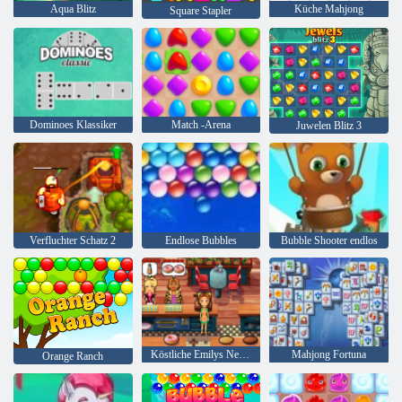
Aqua Blitz
Küche Mahjong
Square Stapler
Dominoes Klassiker
Match -Arena
Juwelen Blitz 3
Verfluchter Schatz 2
Endlose Bubbles
Bubble Shooter endlos
Köstliche Emilys New Beginning
Mahjong Fortuna
Orange Ranch