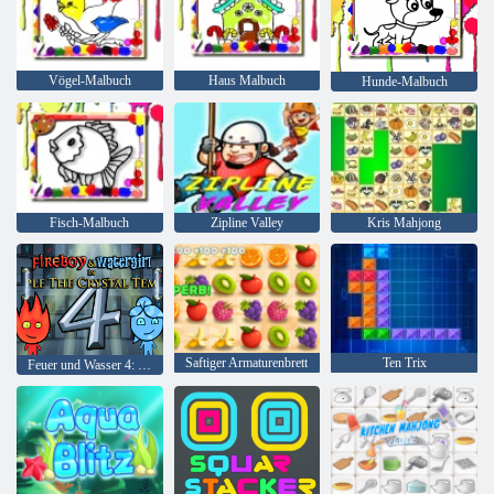
Vögel-Malbuch
Haus Malbuch
Hunde-Malbuch
Fisch-Malbuch
Zipline Valley
Kris Mahjong
Saftiger Armaturenbrett
Ten Trix
Feuer und Wasser 4: Kristalltempel