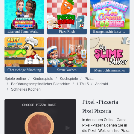
Elsa und Tiana Workout Freunde
Hausgemachte Eiscreme Kochen
Pizza Rush
Chef richtige Mischung
Szene kochen
Mein Schleimmischer
Spiele online
Kinderspiele
Kochspiele
Pizza
Berührungsempfindlicher Bildschirm
HTML5
Android
Schnelles Kochen
Pixel -Pizzeria
Pixel Pizzeria
In der neuen Online -Game -
Pixel -Pizzeria gehen Sie in
die Pixel -Welt, um Ihre Pizza