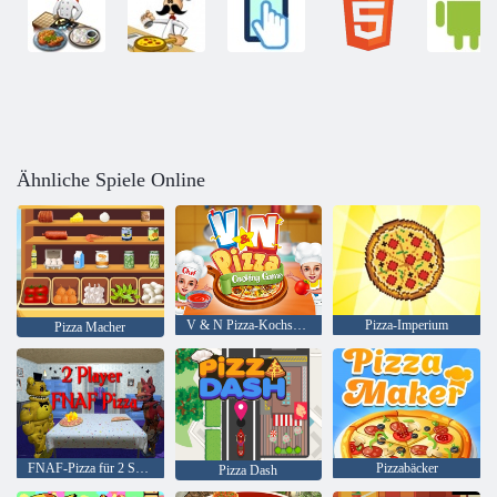
Ähnliche Spiele Online
V & N Pizza-Kochspiel
Pizza-Imperium
Pizza Macher
FNAF-Pizza für 2 Spieler
Pizzabäcker
Pizza Dash