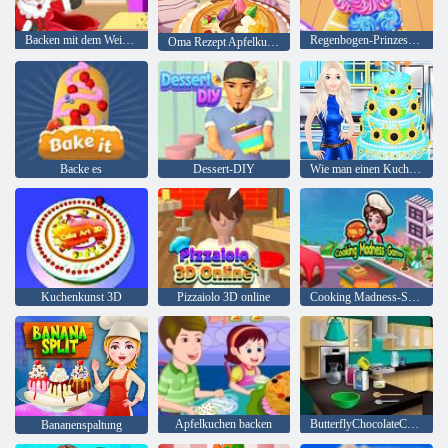
Backen mit dem Weihnachtsmann
Regenbogen-Prinzessin-Kuchenmacher
Oma Rezept Apfelkuchen
Backe es
Dessert-DIY
Wie man einen Kuchen mit Eismotiv backt
Kuchenkunst 3D
Pizzaiolo 3D online
Cooking Madness-Spiel
Apfelkuchen backen
ButterflyChocolateCake: Kochen Mit Emma
Bananenspaltung