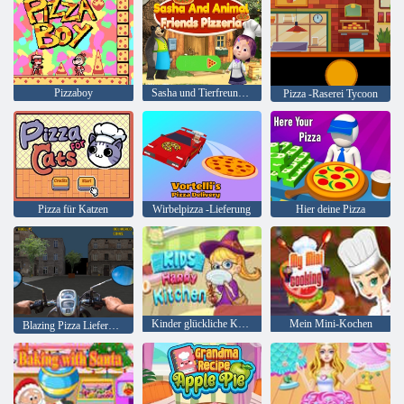
Pizzaboy
Sasha und Tierfreunde Pizzeria
Pizza -Raserei Tycoon
Pizza für Katzen
Wirbelpizza -Lieferung
Hier deine Pizza
Kinder glückliche Küche
Mein Mini-Kochen
Blazing Pizza Lieferung