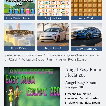
Finde Waldwächterin Gaia
Waffel-Wörter
Mahjong Link
Puzzle Deluxe
Toyota Prius 2
BMW 1 Serie UK
Spiele online
Kinderspiele
Logikspiele
Quest-Spiele
Puzzles
Rätsel
Verlassen Sie den Raum
Amgel Room Escape
Amgel Easy Room
Flucht 280
Amgel Easy Room
Escape 280
Einfache Räume mit
minimalem Möbeln warten
im Spiel Amgel Easy Room