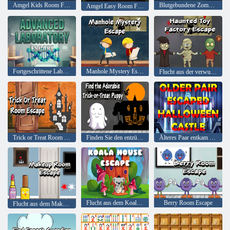
Amgel Kids Room Flucht 345
Blutgebundene Zombie-Flucht
Amgel Easy Room Flucht 321
Fortgeschrittene Laborflucht
Manhole Mystery Escape
Flucht aus der verwunschenen Spielzeugfabrik
Trick or Treat Room Escape
Finden Sie den entzückenden Süßes oder Saures-Welpen
Älteres Paar entkam Halloween-Schloss
Flucht aus dem Koala-Haus
Berry Room Escape
Flucht aus dem Make-up-Raum