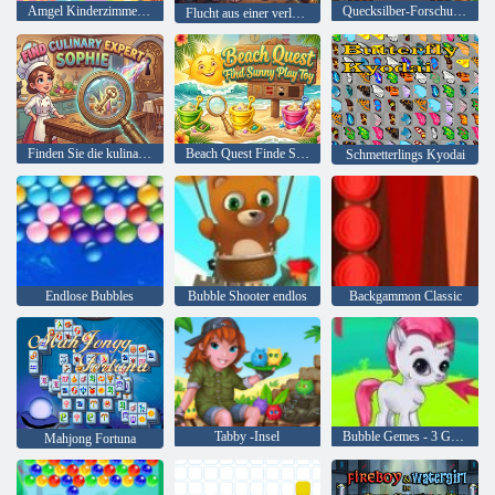
Amgel Kinderzimmer Escape 409
Quecksilber-Forschungslabor
Flucht aus einer verlassenen Puppenfabrik
Finden Sie die kulinarische Expertin Sophie
Beach Quest Finde Sunny Play Toy
Schmetterlings Kyodai
Endlose Bubbles
Bubble Shooter endlos
Backgammon Classic
Tabby -Insel
Bubble Gemes - 3 Gewinnt
Mahjong Fortuna