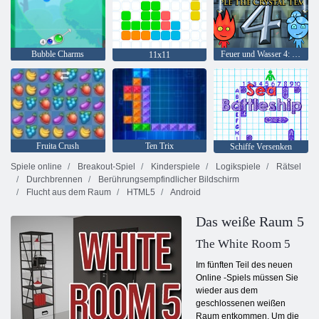
Bubble Charms
Feuer und Wasser 4: Kristalltempel
11x11
Fruita Crush
Ten Trix
Schiffe Versenken
Spiele online
Breakout-Spiel
Kinderspiele
Logikspiele
Rätsel
Durchbrennen
Berührungsempfindlicher Bildschirm
Flucht aus dem Raum
HTML5
Android
Das weiße Raum 5
The White Room 5
Im fünften Teil des neuen
Online -Spiels müssen Sie
wieder aus dem
geschlossenen weißen
Raum entkommen. Um die