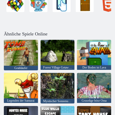
Ähnliche Spiele Online
Forest Village Getaway Episode 2
Der Boden ist Lava
Grabläufer
Legenden der Samurai
Gruselige böse Oma
Mystischer Sonnenuntergang Wald