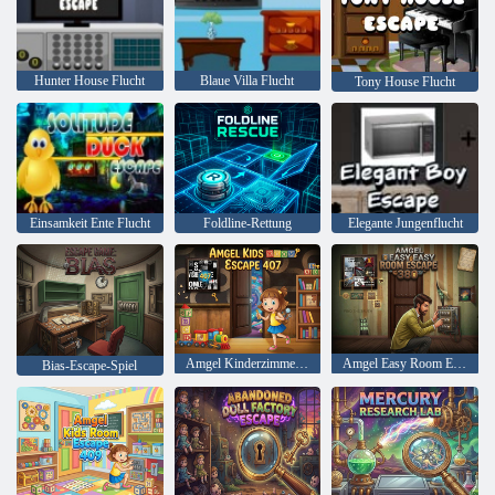
Hunter House Flucht
Blaue Villa Flucht
Tony House Flucht
Einsamkeit Ente Flucht
Foldline-Rettung
Elegante Jungenflucht
Amgel Kinderzimmer Escape 407
Amgel Easy Room Escape 380
Bias-Escape-Spiel