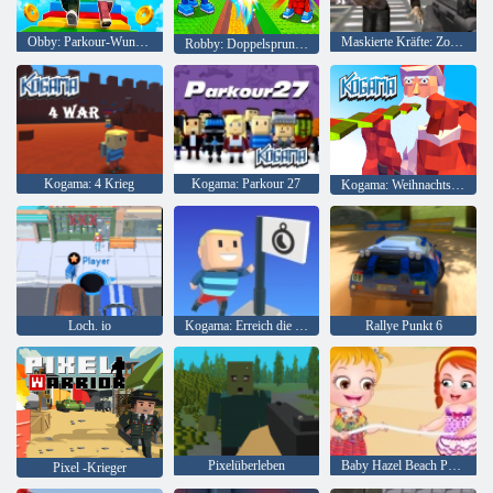
Obby: Parkour-Wunder
Maskierte Kräfte: Zombie-Überleben
Robby: Doppelsprung für Brainrots
Kogama: 4 Krieg
Kogama: Parkour 27
Kogama: Weihnachtsparkour
Loch. io
Kogama: Erreich die Flagge
Rallye Punkt 6
Pixelüberleben
Baby Hazel Beach Party
Pixel -Krieger