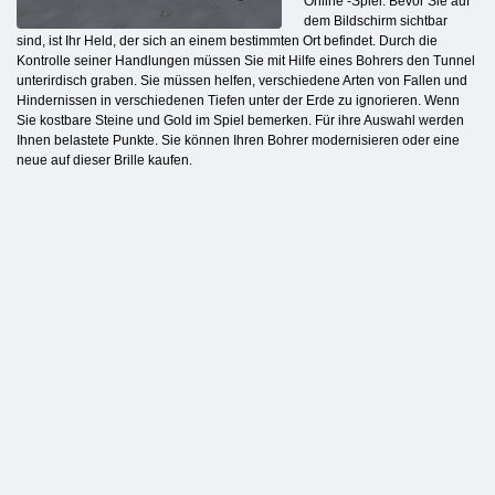
Online -Spiel. Bevor Sie auf
dem Bildschirm sichtbar
sind, ist Ihr Held, der sich an einem bestimmten Ort befindet. Durch die
Kontrolle seiner Handlungen müssen Sie mit Hilfe eines Bohrers den Tunnel
unterirdisch graben. Sie müssen helfen, verschiedene Arten von Fallen und
Hindernissen in verschiedenen Tiefen unter der Erde zu ignorieren. Wenn
Sie kostbare Steine und Gold im Spiel bemerken. Für ihre Auswahl werden
Ihnen belastete Punkte. Sie können Ihren Bohrer modernisieren oder eine
neue auf dieser Brille kaufen.