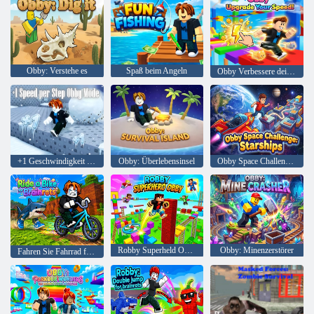
Obby: Verstehe es
Spaß beim Angeln
Obby Verbessere deine Geschwindigkeit!
+1 Geschwindigkeit pro Schritt Obby-Modus
Obby: Überlebensinsel
Obby Space Challenge: Raumschiffe
Robby Superheld Obby
Obby: Minenzerstörer
Fahren Sie Fahrrad für Brainrots