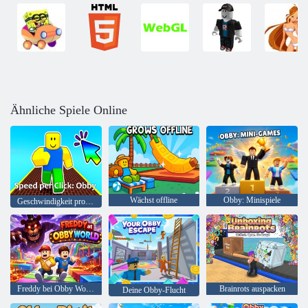
Ähnliche Spiele Online
Wächst offline
Obby: Minispiele
Geschwindigkeit pro Klick: Obby
Freddy bei Obby World
Brainrots auspacken
Deine Obby-Flucht