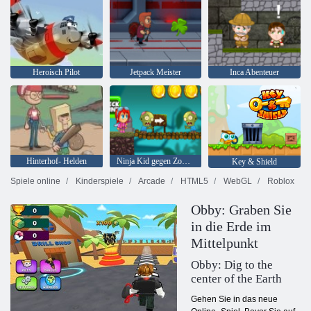
Heroisch Pilot
Jetpack Meister
Inca Abenteuer
Hinterhof- Helden
Ninja Kid gegen Zombies
Key & Shield
Spiele online
Kinderspiele
Arcade
HTML5
WebGL
Roblox
Obby: Graben Sie
in die Erde im
Mittelpunkt
Obby: Dig to the
center of the Earth
Gehen Sie in das neue