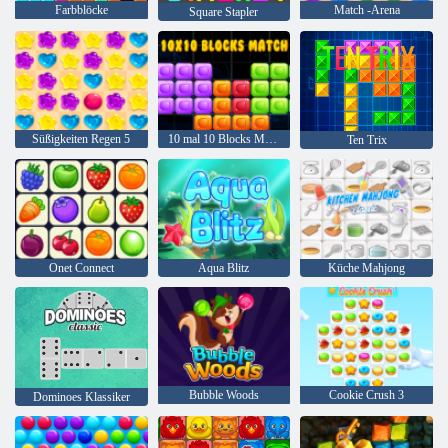
Farbblöcke
Match -Arena
Square Stapler
Süßigkeiten Regen 5
10 mal 10 Blocks Match
Ten Trix
Onet Connect
Aqua Blitz
Küche Mahjong
Bubble Woods
Cookie Crush 3
Dominoes Klassiker