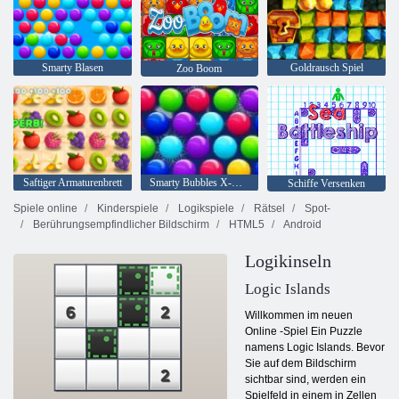
Smarty Blasen
Goldrausch Spiel
Zoo Boom
Saftiger Armaturenbrett
Smarty Bubbles X-Mas
Schiffe Versenken
Spiele online
Kinderspiele
Logikspiele
Rätsel
Spot-
Berührungsempfindlicher Bildschirm
HTML5
Android
Logikinseln
Logic Islands
Willkommen im neuen
Online -Spiel Ein Puzzle
namens Logic Islands. Bevor
Sie auf dem Bildschirm
sichtbar sind, werden ein
Spielfeld in einem in Zellen