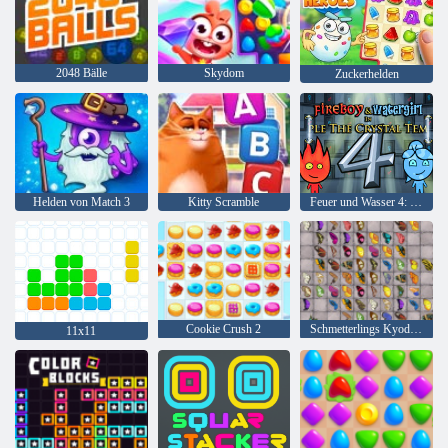
2048 Bälle
Skydom
Zuckerhelden
Helden von Match 3
Kitty Scramble
Feuer und Wasser 4: Kristalltempel
Cookie Crush 2
Schmetterlings Kyodai HD
11x11