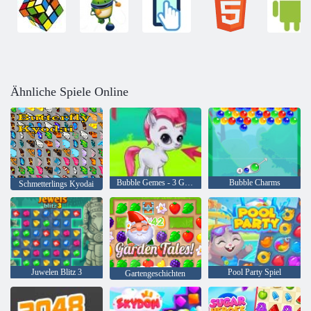
Ähnliche Spiele Online
Bubble Gemes - 3 Gewinnt
Bubble Charms
Schmetterlings Kyodai
Juwelen Blitz 3
Pool Party Spiel
Gartengeschichten