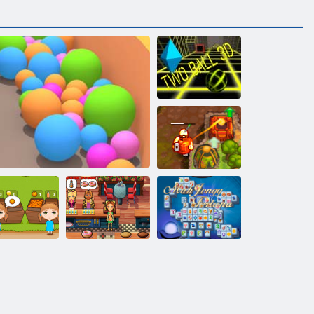
Zwei Ball 3d
Verfluchter
Schatz 2
Köstliche
Emilys New
Mahjong
range Ranch
Sandbälle
Beginning
Fortuna