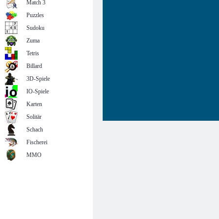
Match 3
Puzzles
Sudoku
Zuma
Tetris
Billard
3D-Spiele
IO-Spiele
Karten
Solitär
Schach
Fischerei
MMO