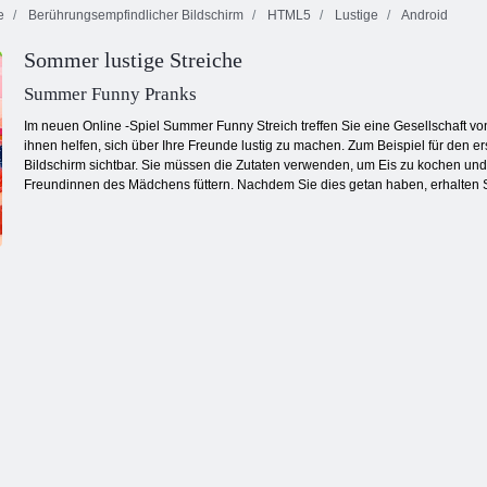
e
Berührungsempfindlicher Bildschirm
HTML5
Lustige
Android
Feuer und
Sommer lustige Streiche
Bubble Gemes -
Wasser 4:
3 Gewinnt
Bubble Charms
Kristalltempel
Summer Funny Pranks
Im neuen Online -Spiel Summer Funny Streich treffen Sie eine Gesellschaft 
ihnen helfen, sich über Ihre Freunde lustig zu machen. Zum Beispiel für den e
Bildschirm sichtbar. Sie müssen die Zutaten verwenden, um Eis zu kochen u
Freundinnen des Mädchens füttern. Nachdem Sie dies getan haben, erhalten Si