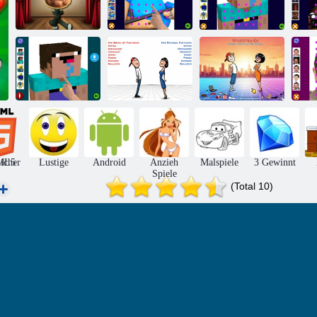
Barry Gefängnis
Noob Lustiges
F
Lol lustiger Tanz
lustiges Gesicht
Gesicht
lu
Noob schlägt
Schlag deinen
lu
Lol-Gesicht
Beziehungsrache
Ex
icher
ML5
Lustige
Android
Anzieh
Malspiele
3 Gewinnt
Spiele
(Total 10)