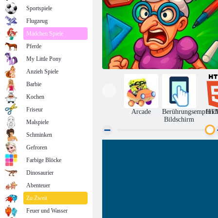
Sportspiele
Flugzeug
Mädchen Spiele
Pferde
My Little Pony
Anzieh Spiele
Barbie
Kochen
Friseur
Arcade
Berührungsempfindl
HT
Bildschirm
Malspiele
Schminken
Gefroren
Troll der Lehrer
Farbige Blöcke
Dinosaurier
Abenteuer
Zu Zweit
Feuer und Wasser