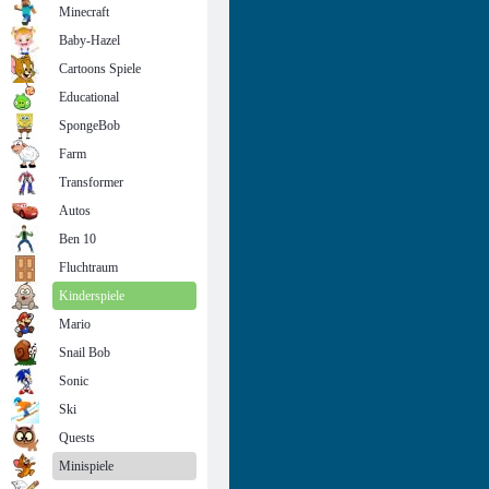
Minecraft
Baby-Hazel
Cartoons Spiele
Educational
SpongeBob
Farm
Transformer
Autos
Ben 10
Fluchtraum
Kinderspiele
Mario
Snail Bob
Sonic
Ski
Quests
Minispiele