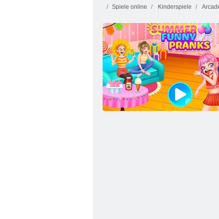
Spiele online
Kinderspiele
Arcad
CS -Klon