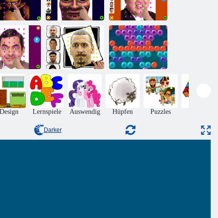
Tung Tung
ünf Nächte
Sahur lol
Lol jong
stiges Gesicht
Gesicht
ungesichtseditor
Mr Bean
Berühmtheit
stiges Gesicht
LOL lustiges
Bubble Shooter
LOL
Gesicht
2
Design
Lernspiele
Auswendig
Hüpfen
Puzzles
Rätsel
Darker