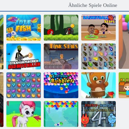
Ähnliche Spiele Online
Ball Hero
Fisch im
Adventure:
Leerlauf
Roter Schlagball
Basketball-Stars
Stickman
Außenseiter Bad
Schmetterlings
Boys Mörder
Panzersterne
Kyodai
Bubble Shooter
Fruita Crush
Endlose Bubbles
endlos
O